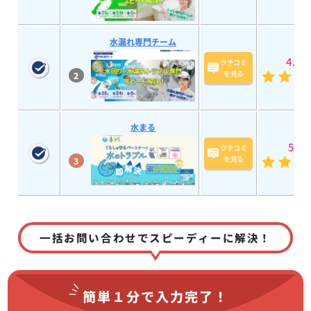
水漏れ専門チーム
4.9
(7
クチコミ
を見る
2
水まる
5
(193
クチコミ
を見る
3
一括お問い合わせでスピーディーに解決！
簡単１分で
入力完了！