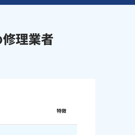
め修理業者
特徴