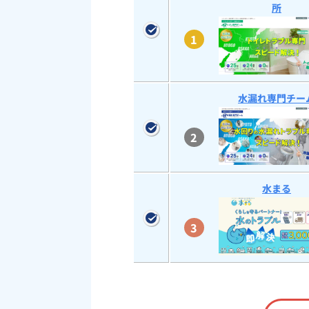
所
1
水漏れ専門チー
2
水まる
3