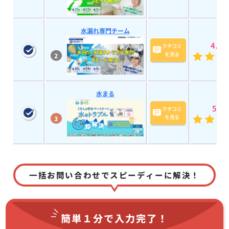
水漏れ専門チーム
4.9
(7
クチコミ
を見る
2
水まる
5
(193
クチコミ
を見る
3
一括お問い合わせでスピーディーに解決！
簡単１分で
入力完了！