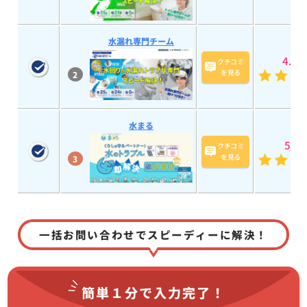
水漏れ専門チーム
4.9
(7
クチコミ
を見る
2
水まる
5
(193
クチコミ
を見る
3
一括お問い合わせでスピーディーに解決！
簡単１分で
入力完了！