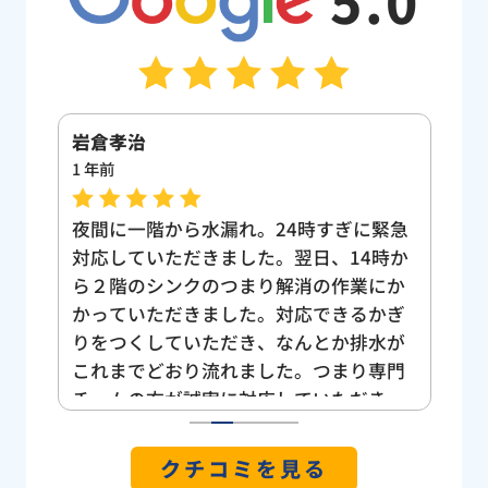
5.0
岩倉孝治
り
1 年前
1 
へお
夜間に一階から水漏れ。24時すぎに緊急
引
因と
対応していただきました。翌日、14時か
に
レの
ら２階のシンクのつまり解消の作業にか
な依
かっていただきました。対応できるかぎ
本当
りをつくしていただき、なんとか排水が
を本
これまでどおり流れました。つまり専門
チームの方が誠実に対応していただき、
ありがたかったです。水のトラブル、本
1
2
3
4
5
当に辛かったです。ありがとうございま
クチコミを見る
した。