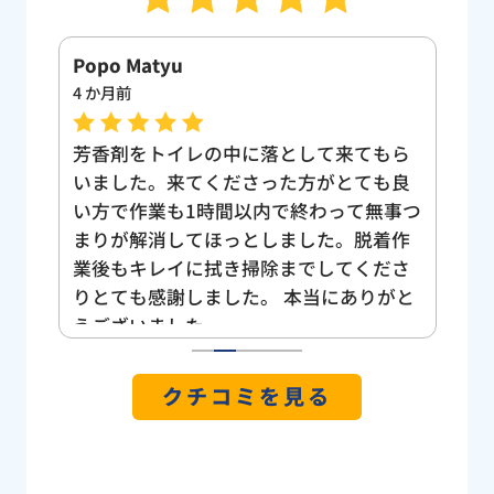
Popo Matyu
西
4 か月前
2 
た！
芳香剤をトイレの中に落として来てもら
ト
した
いました。来てくださった方がとても良
し
電話
い方で作業も1時間以内で終わって無事つ
れ
対応
まりが解消してほっとしました。脱着作
話
のこ
業後もキレイに拭き掃除までしてくださ
桝
いた
りとても感謝しました。 本当にありがと
い
りま
うございました。
タ
ござ
り
1
2
3
4
5
クチコミを見る