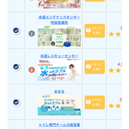
水道メンテナンスセンター
吹田営業所
5
(20
クチコミ
を見る
2
水道レスキューセンター
4.9
(58
クチコミ
を見る
3
水まる
5
(193
クチコミ
を見る
トイレ専門チーム大阪営業