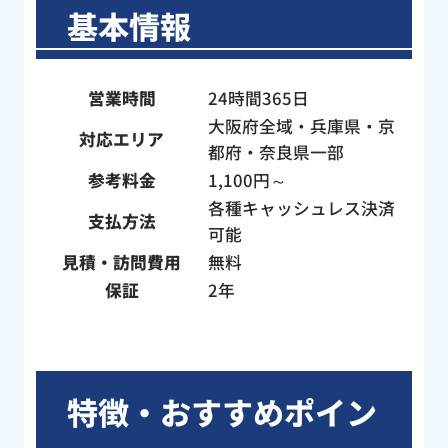
、す
にこやかに作業していただき本当にあり
基本情報
とて
がとうございました。
ね」
し
営業時間
24時間365日
。作
大阪府全域・兵庫県・京
フの
対応エリア
都府・奈良県一部
い方
参考料金
1,100円～
子さ
たん
各種キャッシュレス決済
支払方法
に、
可能
構造
見積・訪問費用
無料
心感
保証
2年
作業
！わ
た。
した
特徴・おすすめポイン
はト
くだ