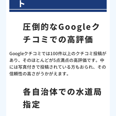
ト
く説
業後
認し
圧倒的なGoogleク
判を
の水
チコミでの高評価
キン
ど、
らえ
Googleクチコミでは100件以上のクチコミ投稿が
のト
あり、そのほとんどが5点満点の高評価です。中
、こ
には写真付きで投稿されている方もおられ、その
セン
信頼性の高さがうかがえます。
！す
ど
各自治体での水道局
と言
う災
指定
当に
改め