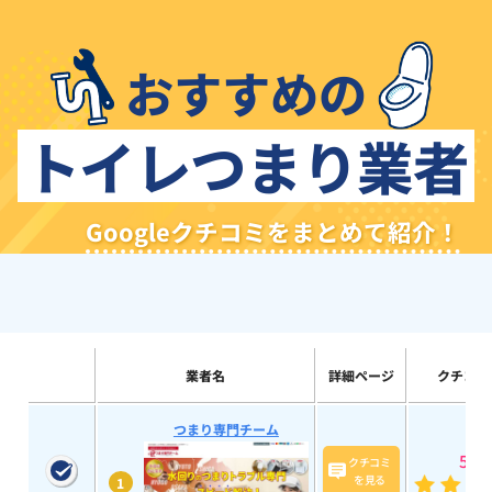
おすすめの
トイレつまり業者
Googleクチコミをまとめて紹介！
業者名
詳細ページ
クチコミ
つまり専門チーム
5
(28
クチコミ
を見る
1