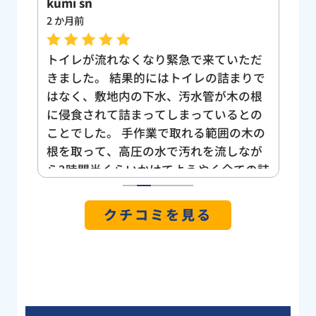
kumi sn
Yuk
2 か月前
3 
、大
トイレが流れなくなり緊急で来ていただ
ト
間に
きました。 結果的にはトイレの詰まりで
も
ーを
はなく、敷地内の下水、汚水管が木の根
し
なく
に侵食されて詰まってしまっているとの
い
うい
ことでした。 手作業で取れる範囲の木の
け
て家
根を取って、高圧の水で汚れを流しなが
う
した
ら2時間半くらいかけてようやく全ての詰
位が
まりを解消していただきました。 我が家
1
2
3
4
5
焦り
は旗竿地なのもあってかトイレから道路
クチコミを見る
の階
側への管が長く曲がりくねっているの
まし
で、節水トイレで「小」で流すと詰まり
ネッ
やすいとの指摘をいただいたので今後は
で見
気をつけようと思います。 雨の中、庭の
さん
土にまみれて大変だったと思いますが、