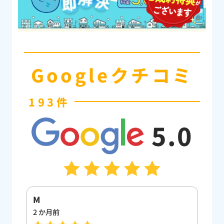
Googleクチコミ
193件
5.0
M
佐
2 か月前
9 