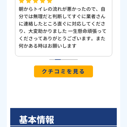
頼し
朝からトイレの流れが悪かったので、自
日
てい
分では無理だと判断してすぐに業者さん
し
速な
に連絡したところ直ぐに対応してくださ
る
、詰
り、大変助かりました 一生懸命頑張って
て
ざい
くださってありがとうございます。また
確
りま
何かある時はお願いします
価
の詰
点
日欠
た
1
2
3
4
5
石の
の
クチコミを見る
因に
理
まし
判
よう
ー
き感
ト
った
す
ざ
基本情報
依
修