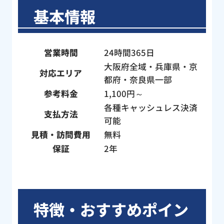
、す
にこやかに作業していただき本当にあり
基本情報
とて
がとうございました。
ね」
し
営業時間
24時間365日
。作
大阪府全域・兵庫県・京
フの
対応エリア
都府・奈良県一部
い方
参考料金
1,100円～
子さ
たん
各種キャッシュレス決済
支払方法
に、
可能
構造
見積・訪問費用
無料
心感
保証
2年
作業
！わ
た。
した
特徴・おすすめポイン
はト