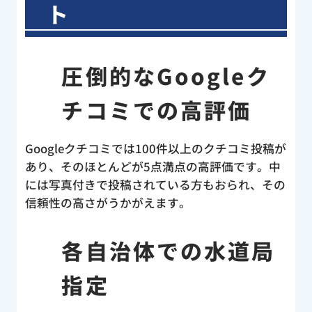
くだ
ト
く説
業後
認し
圧倒的なGoogleク
判を
の水
チコミでの高評価
キン
ど、
らえ
Googleクチコミでは100件以上のクチコミ投稿が
のト
あり、そのほとんどが5点満点の高評価です。中
、こ
には写真付きで投稿されている方もおられ、その
セン
信頼性の高さがうかがえます。
！す
ど
各自治体での水道局
と言
う災
指定
当に
改め