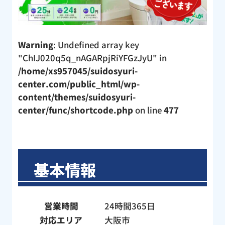
Warning
: Undefined array key
"ChIJ020q5q_nAGARpjRiYFGzJyU" in
/home/xs957045/suidosyuri-
center.com/public_html/wp-
content/themes/suidosyuri-
center/func/shortcode.php
on line
477
基本情報
営業時間
24時間365日
対応エリア
大阪市