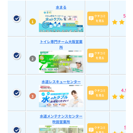
水まる
5
(193
クチコミ
を見る
1
トイレ専門チーム大阪営業
所
クチコミ
を見る
2
水道レスキューセンター
4.9
(58
クチコミ
を見る
3
水道メンテナンスセンター
吹田営業所
5
(20
クチコミ
を見る