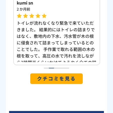
kumi sn
Yuk
2 か月前
3 
、大
トイレが流れなくなり緊急で来ていただ
ト
間に
きました。 結果的にはトイレの詰まりで
も
ーを
はなく、敷地内の下水、汚水管が木の根
し
なく
に侵食されて詰まってしまっているとの
い
うい
ことでした。 手作業で取れる範囲の木の
け
て家
根を取って、高圧の水で汚れを流しなが
う
した
ら2時間半くらいかけてようやく全ての詰
位が
まりを解消していただきました。 我が家
1
2
3
4
5
焦り
は旗竿地なのもあってかトイレから道路
クチコミを見る
の階
側への管が長く曲がりくねっているの
まし
で、節水トイレで「小」で流すと詰まり
ネッ
やすいとの指摘をいただいたので今後は
で見
気をつけようと思います。 雨の中、庭の
さん
土にまみれて大変だったと思いますが、