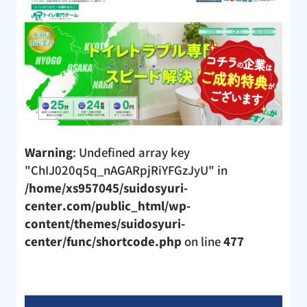
Warning
: Undefined array key
"ChIJ020q5q_nAGARpjRiYFGzJyU" in
/home/xs957045/suidosyuri-
center.com/public_html/wp-
content/themes/suidosyuri-
center/func/shortcode.php
on line
477