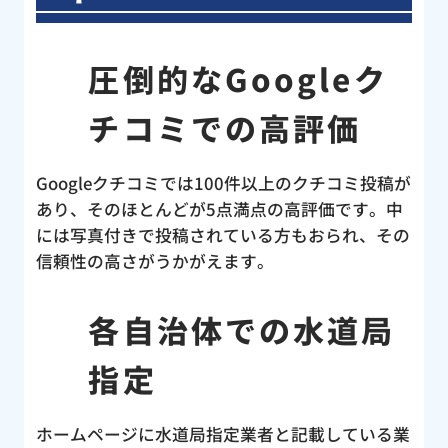
業後
認し
圧倒的なGoogleク
判を
の水
チコミでの高評価
キン
ど、
らえ
Googleクチコミでは100件以上のクチコミ投稿が
のト
あり、そのほとんどが5点満点の高評価です。中
、こ
には写真付きで投稿されている方もおられ、その
セン
信頼性の高さがうかがえます。
！す
ど
各自治体での水道局
と言
う災
指定
当に
改め
ホームページに水道局指定業者と記載している業
パー