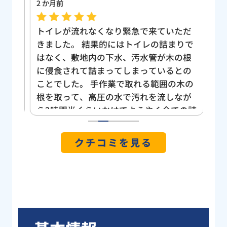
2 か月前
3 
、大
トイレが流れなくなり緊急で来ていただ
ト
間に
きました。 結果的にはトイレの詰まりで
も
ーを
はなく、敷地内の下水、汚水管が木の根
し
なく
に侵食されて詰まってしまっているとの
い
うい
ことでした。 手作業で取れる範囲の木の
け
て家
根を取って、高圧の水で汚れを流しなが
う
した
ら2時間半くらいかけてようやく全ての詰
位が
まりを解消していただきました。 我が家
1
2
3
4
5
焦り
は旗竿地なのもあってかトイレから道路
クチコミを見る
の階
側への管が長く曲がりくねっているの
まし
で、節水トイレで「小」で流すと詰まり
ネッ
やすいとの指摘をいただいたので今後は
で見
気をつけようと思います。 雨の中、庭の
さん
土にまみれて大変だったと思いますが、
、す
にこやかに作業していただき本当にあり