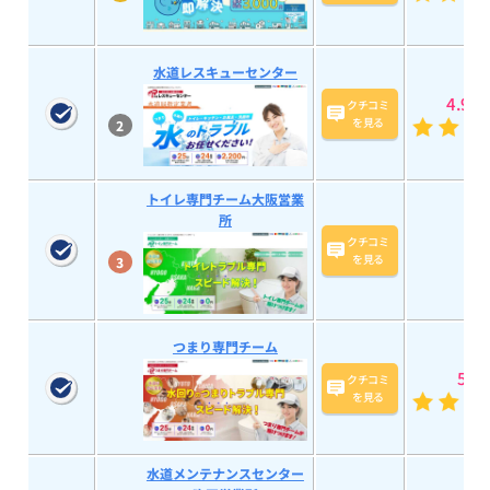
水道レスキューセンター
4.9
(58
クチコミ
を見る
2
トイレ専門チーム大阪営業
所
クチコミ
を見る
3
つまり専門チーム
5
(28
クチコミ
を見る
水道メンテナンスセンター