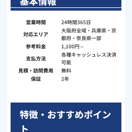
基本情報
とて
がとうございました。
ね」
し
営業時間
24時間365日
。作
大阪府全域・兵庫県・京
フの
対応エリア
都府・奈良県一部
い方
参考料金
1,100円～
子さ
たん
各種キャッシュレス決済
支払方法
に、
可能
構造
見積・訪問費用
無料
心感
保証
2年
作業
！わ
た。
した
特徴・おすすめポイン
はト
くだ
ト
く説