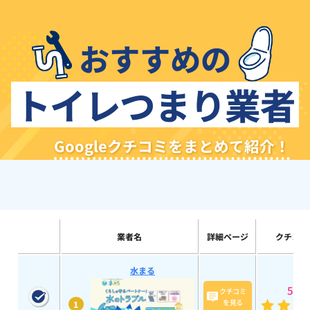
おすすめの
トイレつまり業者
Googleクチコミをまとめて紹介！
業者名
詳細ページ
クチコミ
水まる
5
(193
クチコミ
を見る
1