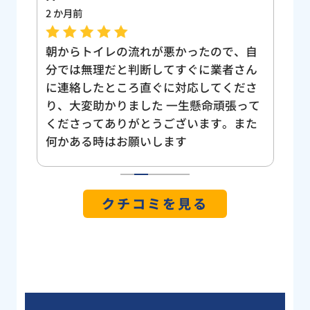
2 か月前
9 
頼し
朝からトイレの流れが悪かったので、自
日
てい
分では無理だと判断してすぐに業者さん
し
速な
に連絡したところ直ぐに対応してくださ
る
、詰
り、大変助かりました 一生懸命頑張って
て
ざい
くださってありがとうございます。また
確
りま
何かある時はお願いします
価
の詰
点
日欠
た
1
2
3
4
5
石の
の
クチコミを見る
因に
理
まし
判
よう
ー
き感
ト
った
す
ざ