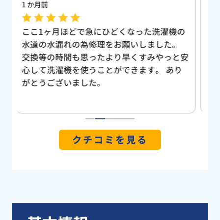
3 か月前
過
の
日曜日の夕方にトイレの水詰まりが発生しま
ト
した。口コミで評判の高い『水まる』と出会
果
安
いました。 電話にて連絡して、すぐに来て
い
り
いただけました。現場を確認してもらいまし
応
たが、修理代金も低価格で、とても丁寧な仕
た
事で、気になる点や不明な点もご丁寧に説明
た
頂きました。 はじめは物を落とた記憶は無
す
く普通の根つまりだと思っていたのですが、
1
2
3
4
5
修理していただいた最中に物の根詰まりと判
クチコミを見る
明し、トイレを外していただくとブルーレッ
トが、入っておりました。 また、トイレを
快適に使用出来るようになり、すごく助かり
ました。！！ありがとうございました！ 今
後、水の緊急トラブルを依頼させていただく
のは、信頼のおける修理業者さんとして、