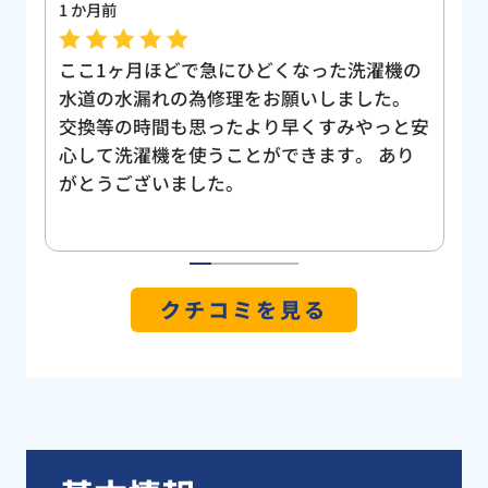
4 か月前
3
の
日曜日の夕方にトイレの水詰まりが発生しま
就
した。口コミで評判の高い『水まる』と出会
過
安
いました。 電話にて連絡して、すぐに来て
水
り
いただけました。現場を確認してもらいまし
駆
たが、修理代金も低価格で、とても丁寧な仕
対
事で、気になる点や不明な点もご丁寧に説明
寧
頂きました。 はじめは物を落とた記憶は無
が
く普通の根つまりだと思っていたのですが、
1
2
3
4
5
修理していただいた最中に物の根詰まりと判
クチコミを見る
明し、トイレを外していただくとブルーレッ
トが、入っておりました。 また、トイレを
快適に使用出来るようになり、すごく助かり
ました。！！ありがとうございました！ 今
後、水の緊急トラブルを依頼させていただく
のは、信頼のおける修理業者さんとして、