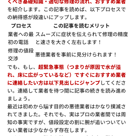
くべき基礎知識・適切な修理の流れ、おすすめ業者
を紹介します。この記事を読めば、以下プロセスで
の納得感が段違いにアップします。
プロセス
この記事を読むメリット
業者への最
スムーズに症状を伝えられて修理の精度
初の電話
と速さを大きく左右します！
修理の値段
悪徳業者を事前に見分けられます！
交渉
でも、もし、
超緊急事態（つまりが原因で水が溢
れ、床に広がっているなど）ですぐにおすすめ業者
に連絡したい方は以下見出しにジャンプ
してくださ
い。連絡して業者を待つ間に記事の続きを読み進め
ましょう。
最近は初めから騙す目的の悪徳業者はかなり撲滅さ
れてきました。それでも、実はプロの業者間では周
知の事実ですが、値段設定の割に腕が追いついてい
ない業者は少なからず存在します。