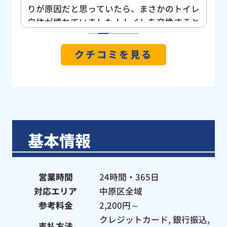
ざ
りが原因だと思っていたら、まさかのトイレ
た
自体が壊れていました！トイレを交換すると
し
なると即決できなく、業者さんもゴリ押しや
た
1
2
3
4
5
強い営業などなく親身になってくれました！
クチコミを見る
大手家電量販店や地元のリフォーム屋さんを
回ってみても、こちらの会社が1番リーズナ
ブルでした！ しかも他のお店だと最短で1週
間、コー○ンでは3週間もかかる！と言われ
ました！ しかしこちらではギリギリスケジ
ュールが開いていたおかげで次の日には交換
基本情報
していただきました！ 所要時間も１時間程
で終わり何から何までとても迅速な対応でし
た。 もし今後水回りのトラブルがあった場
営業時間
24時間・365日
合は絶対こちらにお願いしたいと思ってま
対応エリア
中原区全域
す！ ありがとうございました！
参考料金
2,200円～
クレジットカード, 銀行振込,
支払方法