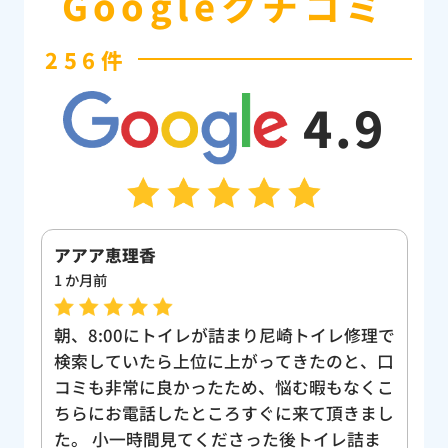
Googleクチコミ
256件
4.9
アアア恵理香
H
1 か月前
1
寧
朝、8:00にトイレが詰まり尼崎トイレ修理で
飲
検索していたら上位に上がってきたのと、口
の
ら
コミも非常に良かったため、悩む暇もなくこ
れ
ちらにお電話したところすぐに来て頂きまし
た
様
た。 小一時間見てくださった後トイレ詰ま
ら