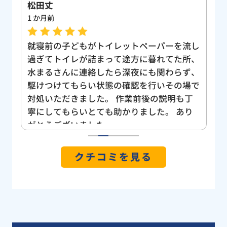
松田丈
山
1 か月前
1
ま
就寝前の子どもがトイレットペーパーを流し
ト
会
過ぎてトイレが詰まって途方に暮れてた所、
近
て
水まるさんに連絡したら深夜にも関わらず、
な
し
駆けつけてもらい状態の確認を行いその場で
対
仕
対処いただきました。 作業前後の説明も丁
明
寧にしてもらいとても助かりました。 あり
無
がとうございました。
、
1
2
3
4
5
判
クチコミを見る
ッ
を
り
今
く