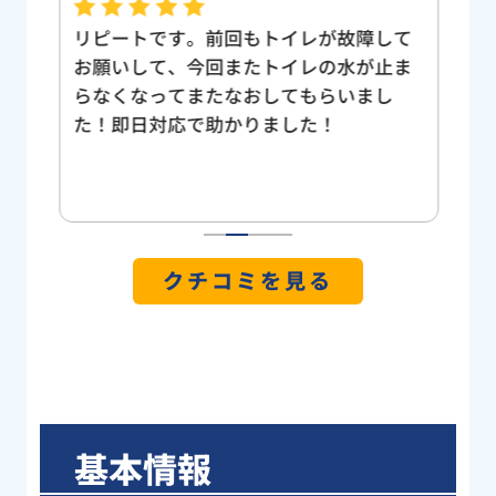
ずに
リピートです。前回もトイレが故障して
今
、業
お願いして、今回またトイレの水が止ま
便
市水
らなくなってまたなおしてもらいまし
ク
０分
た！即日対応で助かりました！
オ
０分
た
ムー
ー
かっ
ジ
何
1
2
3
4
も
クチコミを見る
能
て
し
高
の
ピ
基本情報
く