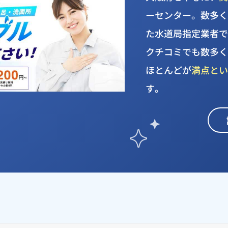
ーセンター。数多
た水道局指定業者です
クチコミでも数多
ほとんどが
満点と
す。