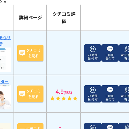
す。
クチコミ評
詳細ページ
価
安心サ
所
クチコミ
を見る
ンター
4.9
クチコミ
(583)
を見る
クチコミ