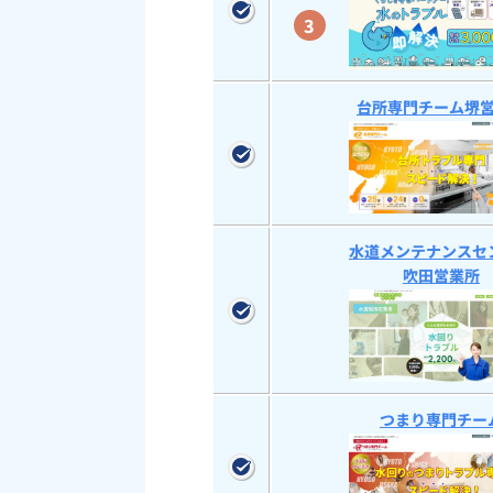
3
台所専門チーム堺
水道メンテナンスセ
吹田営業所
つまり専門チー