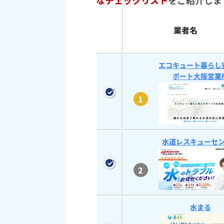
なチェックリスト
をご紹介しま
業者名
エコキュート暮らし
ポート大阪営業
1
水道レスキューセ
2
水まる