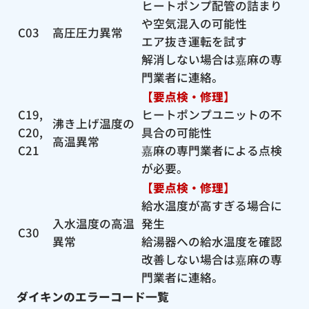
ヒートポンプ配管の詰まり
や空気混入の可能性
C03
高圧圧力異常
エア抜き運転を試す
解消しない場合は嘉麻の専
門業者に連絡。
【要点検・修理】
C19,
ヒートポンプユニットの不
沸き上げ温度の
C20,
具合の可能性
高温異常
C21
嘉麻の専門業者による点検
が必要。
【要点検・修理】
給水温度が高すぎる場合に
入水温度の高温
発生
C30
異常
給湯器への給水温度を確認
改善しない場合は嘉麻の専
門業者に連絡。
ダイキンのエラーコード一覧