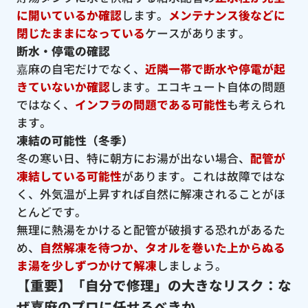
に開いているか確認
します。
メンテナンス後などに
閉じたままになっている
ケースがあります。
断水・停電の確認
嘉麻の自宅だけでなく、
近隣一帯で断水や停電が起
きていないか確認
します。エコキュート自体の問題
ではなく、
インフラの問題である可能性
も考えられ
ます。
凍結の可能性（冬季）
冬の寒い日、特に朝方にお湯が出ない場合、
配管が
凍結している可能性
があります。これは故障ではな
く、外気温が上昇すれば自然に解凍されることがほ
とんどです。
無理に熱湯をかけると配管が破損する恐れがあるた
め、
自然解凍を待つか、タオルを巻いた上からぬる
ま湯を少しずつかけて解凍
しましょう。
【重要】「自分で修理」の大きなリスク：な
ぜ嘉麻のプロに任せるべきか