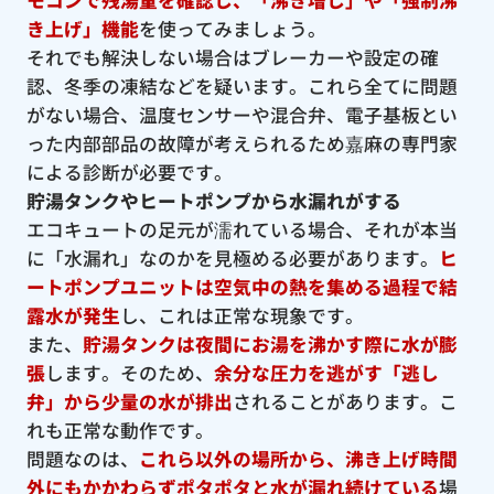
き上げ」機能
を使ってみましょう。
それでも解決しない場合はブレーカーや設定の確
認、冬季の凍結などを疑います。これら全てに問題
がない場合、温度センサーや混合弁、電子基板とい
った内部部品の故障が考えられるため嘉麻の専門家
による診断が必要です。
貯湯タンクやヒートポンプから水漏れがする
エコキュートの足元が濡れている場合、それが本当
に「水漏れ」なのかを見極める必要があります。
ヒ
ートポンプユニットは空気中の熱を集める過程で結
露水が発生
し、これは正常な現象です。
また、
貯湯タンクは夜間にお湯を沸かす際に水が膨
張
します。そのため、
余分な圧力を逃がす「逃し
弁」から少量の水が排出
されることがあります。こ
れも正常な動作です。
問題なのは、
これら以外の場所から、沸き上げ時間
外にもかかわらずポタポタと水が漏れ続けている
場