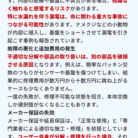
す。内部の配線や基盤に不具合がある場合、
知識な
く触れると感電するリスク
があります。
特に水漏れを伴う漏電は、命に関わる重大な事故に
つながる可能性
があります。ナメクジなどの小動物
が内部に侵入し、基盤をショートさせて漏電を引き
起こす事例も報告されています。
故障の悪化と追加費用の発生
不適切な分解や部品の取り扱いは、別の部品を破損
させる原因
となります。例えば、簡単なパッキン交
換のつもりがセンサーや基盤を傷つけてしまい、結
果的に修理費用が数万円から十数万円に跳ね上がる
ケースも少なくありません。
一度の失敗が、修理不可能な状態を招き、本体交換
しか選択肢がなくなることもあります。
メーカー保証の失効
メーカー保証や延長保証は、「正常な使用」と「専
門業者による適切な施工・修理」を前提としていま
す。
ユーザー自身が分解・修理を行った場合、
それ