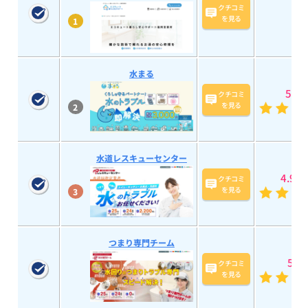
クチコミ
を見る
1
水まる
5
(193
クチコミ
を見る
2
水道レスキューセンター
4.9
(58
クチコミ
を見る
3
つまり専門チーム
5
(28
クチコミ
を見る