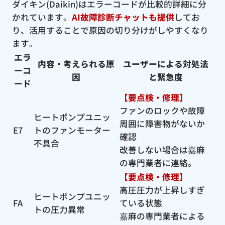
ダイキン(Daikin)はエラーコードが比較的詳細に分
かれています。
AI故障診断チャットも提供
してお
り、活用することで原因の切り分けがしやすくなり
ます。
エラ
内容・考えられる原
ユーザーによる対処法
ーコ
因
と緊急度
ード
【要点検・修理】
ファンのロックや故障
ヒートポンプユニッ
周囲に障害物がないか
E7
トのファンモーター
確認
不具合
改善しない場合は嘉麻
の専門業者に連絡。
【要点検・修理】
高圧圧力が上昇しすぎ
ヒートポンプユニッ
FA
ている状態
トの圧力異常
嘉麻の専門業者による