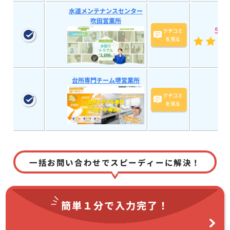
水道メンテナンスセンター
吹田営業所
5
(20
クチコミ
を見る
台所専門チーム堺営業所
クチコミ
を見る
一括お問い合わせでスピーディーに解決！
簡単１分で
入力完了！