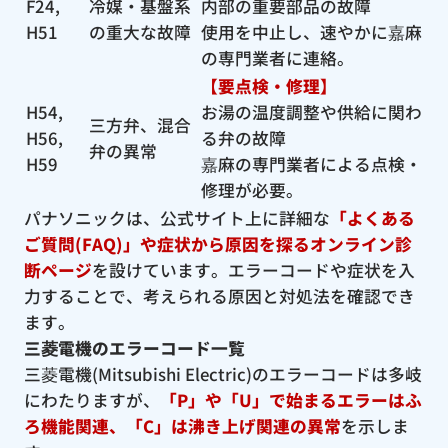
F24,
冷媒・基盤系
内部の重要部品の故障
H51
の重大な故障
使用を中止し、速やかに嘉麻
の専門業者に連絡。
【要点検・修理】
H54,
お湯の温度調整や供給に関わ
三方弁、混合
H56,
る弁の故障
弁の異常
H59
嘉麻の専門業者による点検・
修理が必要。
パナソニックは、公式サイト上に詳細な
「よくある
ご質問(FAQ)」や症状から原因を探るオンライン診
断ページ
を設けています。エラーコードや症状を入
力することで、考えられる原因と対処法を確認でき
ます。
三菱電機のエラーコード一覧
三菱電機(Mitsubishi Electric)のエラーコードは多岐
にわたりますが、
「P」や「U」で始まるエラーはふ
ろ機能関連、「C」は沸き上げ関連の異常
を示しま