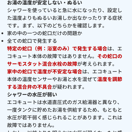
お湯の温度が安定しない・ぬるい
シャワーを使っていると急に水になったり、設定し
た温度よりもぬるいお湯しか出なかったりする症状
です。まず、以下のどちらかを確認します。
家の中の一つの蛇口だけの問題か
全ての蛇口で発生する
特定の蛇口（例：浴室のみ）で発生する場合
は、エ
コキュート本体の故障ではありません。
その蛇口の
サーモスタット混合水栓の故障
が考えられます。
家中の蛇口で温度が不安定な場合
は、エコキュート
本体の温度センサーやお湯と水を混ぜて
温度を調節
する混合弁の不具合
が疑われます。
シャワーの水圧が弱い
エコキュートは水道直圧式のガス給湯器と異なり、
一度タンクに貯めたお湯を供給するため、もともと
水圧が若干弱く感じられることがあります。これは
故障ではありません。