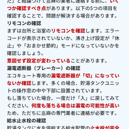
だ」と結論づけて嘉麻の業者に連絡する前に、
いく
つか確認すべき点
があります。以下の5つの項目を
確認することで、問題が解決する場合があります。
リモコンの確認
まずは台所と浴室の
リモコンを確認
します。エラー
コードが表示されていないか、沸き上げ設定が「休
止」や「おまかせ節約」モードになっていないかを
確認しましょう。
意図せず設定が変わっている
ことがあります。
漏電遮断器（ブレーカー）の確認
エコキュート専用の
漏電遮断器が「切」になってい
ないか確認
します。多くの場合、貯湯タンクユニッ
トの操作窓の中や下部に設置されています。
もし落ちていた場合、一度だけ「入」に戻してみて
ください。
何度も落ちる場合は漏電の可能性が高い
ため、ただちに嘉麻の専門業者に連絡が必要です。
給水止水栓の確認
貯湯タンクに水を供給する給水配管の
止水栓が完全