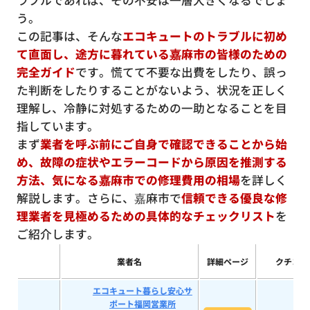
ラブルであれば、その不安は一層大きくなるでしょ
う。
この記事は、そんな
エコキュートのトラブルに初め
て直面し、途方に暮れている嘉麻市の皆様のための
完全ガイド
です。慌てて不要な出費をしたり、誤っ
た判断をしたりすることがないよう、状況を正しく
理解し、冷静に対処するための一助となることを目
指しています。
まず
業者を呼ぶ前にご自身で確認できることから始
め、故障の症状やエラーコードから原因を推測する
方法、気になる嘉麻市での修理費用の相場
を詳しく
解説します。さらに、嘉麻市で
信頼できる優良な修
理業者を見極めるための具体的なチェックリスト
を
ご紹介します。
業者名
詳細ページ
クチコミ
エコキュート暮らし安心サ
ポート福岡営業所