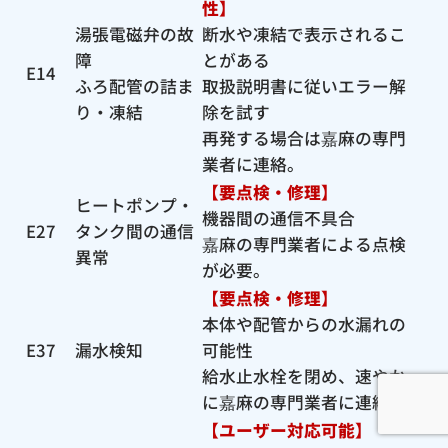
性】
湯張電磁弁の故
断水や凍結で表示されるこ
障
とがある
E14
ふろ配管の詰ま
取扱説明書に従いエラー解
り・凍結
除を試す
再発する場合は嘉麻の専門
業者に連絡。
【要点検・修理】
ヒートポンプ・
機器間の通信不具合
E27
タンク間の通信
嘉麻の専門業者による点検
異常
が必要。
【要点検・修理】
本体や配管からの水漏れの
E37
漏水検知
可能性
給水止水栓を閉め、速やか
に嘉麻の専門業者に連絡。
【ユーザー対応可能】