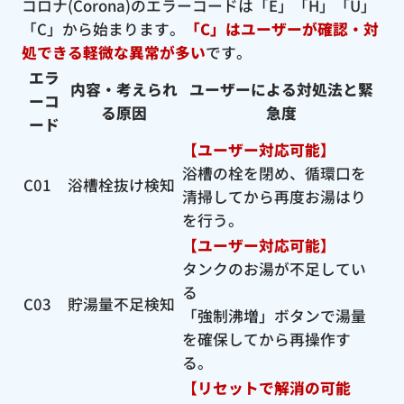
コロナ(Corona)のエラーコードは「E」「H」「U」
「C」から始まります。
「C」はユーザーが確認・対
処できる軽微な異常が多い
です。
エラ
内容・考えられ
ユーザーによる対処法と緊
ーコ
る原因
急度
ード
【ユーザー対応可能】
浴槽の栓を閉め、循環口を
C01
浴槽栓抜け検知
清掃してから再度お湯はり
を行う。
【ユーザー対応可能】
タンクのお湯が不足してい
る
C03
貯湯量不足検知
「強制沸増」ボタンで湯量
を確保してから再操作す
る。
【リセットで解消の可能