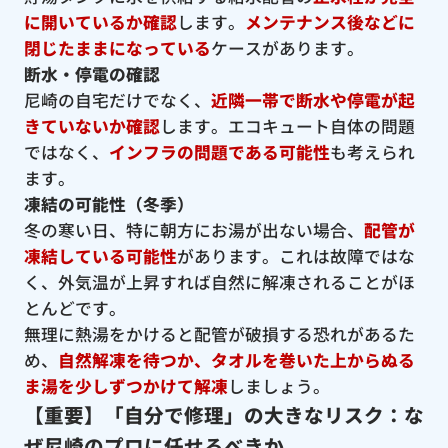
に開いているか確認
します。
メンテナンス後などに
閉じたままになっている
ケースがあります。
断水・停電の確認
尼崎の自宅だけでなく、
近隣一帯で断水や停電が起
きていないか確認
します。エコキュート自体の問題
ではなく、
インフラの問題である可能性
も考えられ
ます。
凍結の可能性（冬季）
冬の寒い日、特に朝方にお湯が出ない場合、
配管が
凍結している可能性
があります。これは故障ではな
く、外気温が上昇すれば自然に解凍されることがほ
とんどです。
無理に熱湯をかけると配管が破損する恐れがあるた
め、
自然解凍を待つか、タオルを巻いた上からぬる
ま湯を少しずつかけて解凍
しましょう。
【重要】「自分で修理」の大きなリスク：な
ぜ尼崎のプロに任せるべきか