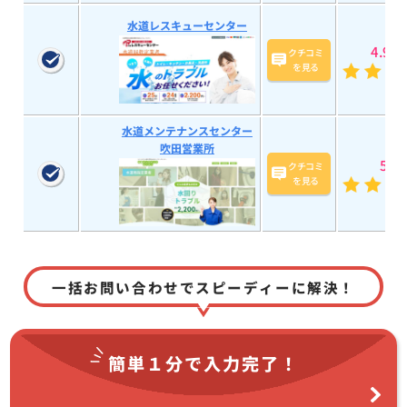
水道レスキューセンター
4.9
(58
クチコミ
を見る
水道メンテナンスセンター
吹田営業所
5
(20
クチコミ
を見る
一括お問い合わせでスピーディーに解決！
簡単１分で
入力完了！