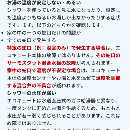
お湯の温度が安定しない・ぬるい
シャワーを使っていると急に水になったり、設定し
た温度よりもぬるいお湯しか出なかったりする症状
です。まず、以下のどちらかを確認します。
家の中の一つの蛇口だけの問題か
全ての蛇口で発生する
特定の蛇口（例：浴室のみ）で発生する場合
は、エ
コキュート本体の故障ではありません。
その蛇口の
サーモスタット混合水栓の故障
が考えられます。
家中の蛇口で温度が不安定な場合
は、エコキュート
本体の温度センサーやお湯と水を混ぜて
温度を調節
する混合弁の不具合
が疑われます。
シャワーの水圧が弱い
エコキュートは水道直圧式のガス給湯器と異なり、
一度タンクに貯めたお湯を供給するため、もともと
水圧が若干弱く感じられることがあります。これは
故障ではありません。