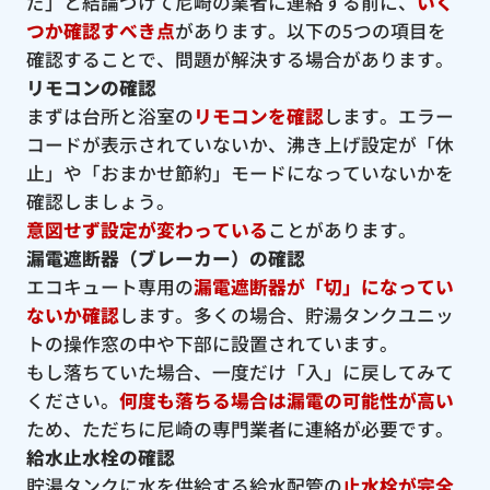
だ」と結論づけて尼崎の業者に連絡する前に、
いく
つか確認すべき点
があります。以下の5つの項目を
確認することで、問題が解決する場合があります。
リモコンの確認
まずは台所と浴室の
リモコンを確認
します。エラー
コードが表示されていないか、沸き上げ設定が「休
止」や「おまかせ節約」モードになっていないかを
確認しましょう。
意図せず設定が変わっている
ことがあります。
漏電遮断器（ブレーカー）の確認
エコキュート専用の
漏電遮断器が「切」になってい
ないか確認
します。多くの場合、貯湯タンクユニッ
トの操作窓の中や下部に設置されています。
もし落ちていた場合、一度だけ「入」に戻してみて
ください。
何度も落ちる場合は漏電の可能性が高い
ため、ただちに尼崎の専門業者に連絡が必要です。
給水止水栓の確認
貯湯タンクに水を供給する給水配管の
止水栓が完全