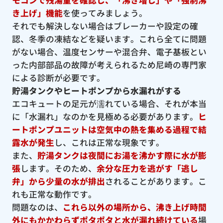
き上げ」機能
を使ってみましょう。
それでも解決しない場合はブレーカーや設定の確
認、冬季の凍結などを疑います。これら全てに問題
がない場合、温度センサーや混合弁、電子基板とい
った内部部品の故障が考えられるため尼崎の専門家
による診断が必要です。
貯湯タンクやヒートポンプから水漏れがする
エコキュートの足元が濡れている場合、それが本当
に「水漏れ」なのかを見極める必要があります。
ヒ
ートポンプユニットは空気中の熱を集める過程で結
露水が発生
し、これは正常な現象です。
また、
貯湯タンクは夜間にお湯を沸かす際に水が膨
張
します。そのため、
余分な圧力を逃がす「逃し
弁」から少量の水が排出
されることがあります。こ
れも正常な動作です。
問題なのは、
これら以外の場所から、沸き上げ時間
外にもかかわらずポタポタと水が漏れ続けている
場