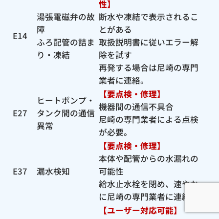
性】
湯張電磁弁の故
断水や凍結で表示されるこ
障
とがある
E14
ふろ配管の詰ま
取扱説明書に従いエラー解
り・凍結
除を試す
再発する場合は尼崎の専門
業者に連絡。
【要点検・修理】
ヒートポンプ・
機器間の通信不具合
E27
タンク間の通信
尼崎の専門業者による点検
異常
が必要。
【要点検・修理】
本体や配管からの水漏れの
E37
漏水検知
可能性
給水止水栓を閉め、速やか
に尼崎の専門業者に連絡。
【ユーザー対応可能】