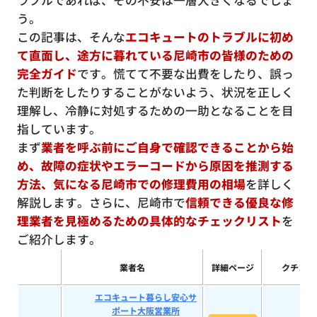
ラブルであれば、その不安は一層大きくなるでしょ
う。
この記事は、そんな
エコキュートのトラブルに初め
て直面し、途方に暮れている尼崎市の皆様のための
完全ガイド
です。慌てて不要な出費をしたり、誤っ
た判断をしたりすることがないよう、状況を正しく
理解し、冷静に対処するための一助となることを目
指しています。
まず
業者を呼ぶ前にご自身で確認できることから始
め、故障の症状やエラーコードから原因を推測する
方法、気になる尼崎市での修理費用の相場
を詳しく
解説します。さらに、尼崎市で
信頼できる優良な修
理業者を見極めるための具体的なチェックリスト
を
ご紹介します。
業者名
詳細ページ
クチコミ
エコキュート暮らし安心サ
ポート大阪営業所