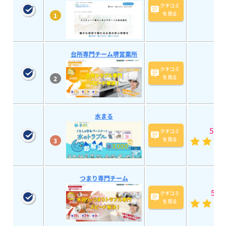
クチコミ
を見る
1
台所専門チーム堺営業所
クチコミ
を見る
2
水まる
5
(193
クチコミ
を見る
3
つまり専門チーム
5
(28
クチコミ
を見る