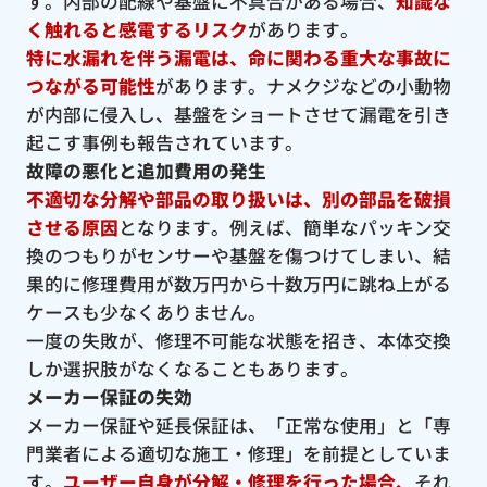
す。内部の配線や基盤に不具合がある場合、
知識な
く触れると感電するリスク
があります。
特に水漏れを伴う漏電は、命に関わる重大な事故に
つながる可能性
があります。ナメクジなどの小動物
が内部に侵入し、基盤をショートさせて漏電を引き
起こす事例も報告されています。
故障の悪化と追加費用の発生
不適切な分解や部品の取り扱いは、別の部品を破損
させる原因
となります。例えば、簡単なパッキン交
換のつもりがセンサーや基盤を傷つけてしまい、結
果的に修理費用が数万円から十数万円に跳ね上がる
ケースも少なくありません。
一度の失敗が、修理不可能な状態を招き、本体交換
しか選択肢がなくなることもあります。
メーカー保証の失効
メーカー保証や延長保証は、「正常な使用」と「専
門業者による適切な施工・修理」を前提としていま
す。
ユーザー自身が分解・修理を行った場合、
それ