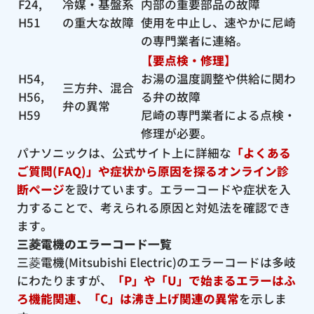
F24,
冷媒・基盤系
内部の重要部品の故障
H51
の重大な故障
使用を中止し、速やかに尼崎
の専門業者に連絡。
【要点検・修理】
H54,
お湯の温度調整や供給に関わ
三方弁、混合
H56,
る弁の故障
弁の異常
H59
尼崎の専門業者による点検・
修理が必要。
パナソニックは、公式サイト上に詳細な
「よくある
ご質問(FAQ)」や症状から原因を探るオンライン診
断ページ
を設けています。エラーコードや症状を入
力することで、考えられる原因と対処法を確認でき
ます。
三菱電機のエラーコード一覧
三菱電機(Mitsubishi Electric)のエラーコードは多岐
にわたりますが、
「P」や「U」で始まるエラーはふ
ろ機能関連、「C」は沸き上げ関連の異常
を示しま