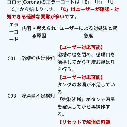
コロナ(Corona)のエラーコードは「E」「H」「U」
「C」から始まります。
「C」はユーザーが確認・対
処できる軽微な異常が多い
です。
エラ
内容・考えられ
ユーザーによる対処法と緊
ーコ
る原因
急度
ード
【ユーザー対応可能】
浴槽の栓を閉め、循環口を
C01
浴槽栓抜け検知
清掃してから再度お湯はり
を行う。
【ユーザー対応可能】
タンクのお湯が不足してい
る
C03
貯湯量不足検知
「強制沸増」ボタンで湯量
を確保してから再操作す
る。
【リセットで解消の可能