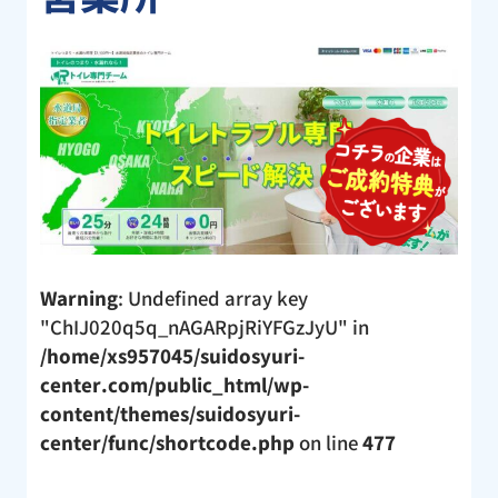
Warning
: Undefined array key
"ChIJ020q5q_nAGARpjRiYFGzJyU" in
/home/xs957045/suidosyuri-
center.com/public_html/wp-
content/themes/suidosyuri-
center/func/shortcode.php
on line
477