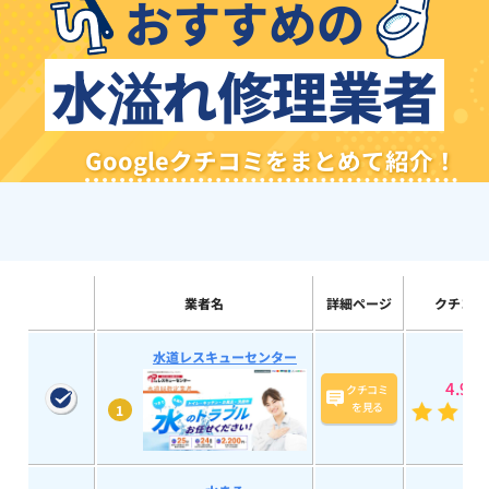
おすすめの
水溢れ修理業者
Googleクチコミをまとめて紹介！
業者名
詳細ページ
クチコミ
水道レスキューセンター
4.9
(58
クチコミ
を見る
1