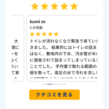
kumi sn
Yuk
2 か月前
3 
、大
トイレが流れなくなり緊急で来ていただ
ト
間に
きました。 結果的にはトイレの詰まりで
も
ーを
はなく、敷地内の下水、汚水管が木の根
し
なく
に侵食されて詰まってしまっているとの
い
うい
ことでした。 手作業で取れる範囲の木の
け
て家
根を取って、高圧の水で汚れを流しなが
う
した
ら2時間半くらいかけてようやく全ての詰
位が
まりを解消していただきました。 我が家
1
2
3
4
5
焦り
は旗竿地なのもあってかトイレから道路
クチコミを見る
の階
側への管が長く曲がりくねっているの
まし
で、節水トイレで「小」で流すと詰まり