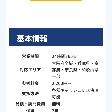
まし
判
よう
ー
き感
ト
った
す
ざ
基本情報
依
修
い
営業時間
24時間365日
大阪府全域・兵庫県・京
対応エリア
都府・奈良県・和歌山県
一部
参考料金
2,200円～
各種キャッシュレス決済
支払方法
可能
見積・訪問費用
無料
保証
2年