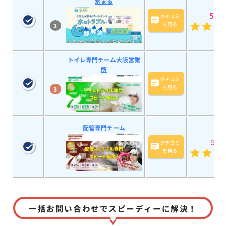
水まる
5
(193
クチコミ
を見る
2
トイレ専門チーム大阪営業
所
クチコミ
を見る
3
配管専門チーム
5
(15
クチコミ
を見る
一括お問い合わせでスピーディーに解決！