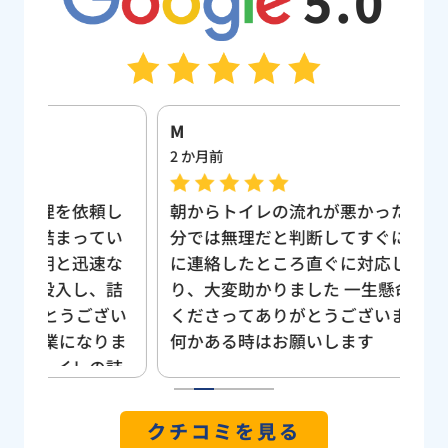
5.0
M
佐
2 か月前
9 
頼し
朝からトイレの流れが悪かったので、自
日
てい
分では無理だと判断してすぐに業者さん
し
速な
に連絡したところ直ぐに対応してくださ
る
、詰
り、大変助かりました 一生懸命頑張って
て
ざい
くださってありがとうございます。また
確
りま
何かある時はお願いします
価
の詰
点
日欠
た
1
2
3
4
5
石の
の
クチコミを見る
因に
理