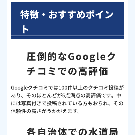
た。
した
特徴・おすすめポイン
はト
くだ
ト
く説
業後
認し
圧倒的なGoogleク
判を
の水
チコミでの高評価
キン
ど、
らえ
Googleクチコミでは100件以上のクチコミ投稿が
のト
あり、そのほとんどが5点満点の高評価です。中
、こ
には写真付きで投稿されている方もおられ、その
セン
信頼性の高さがうかがえます。
！す
ど
各自治体での水道局
と言