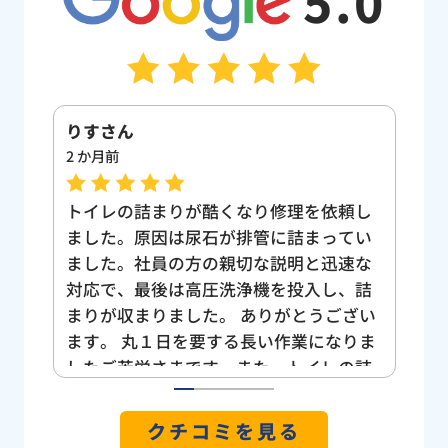
5.0
M
佐
2 か月前
9 
頼し
朝からトイレの流れが悪かったので、自
日
てい
分では無理だと判断してすぐに業者さん
し
速な
に連絡したところ直ぐに対応してくださ
る
、詰
り、大変助かりました 一生懸命頑張って
て
ざい
くださってありがとうございます。また
確
りま
何かある時はお願いします
価
の詰
点
日欠
た
1
2
3
4
5
石の
の
クチコミを見る
因に
理