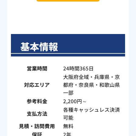
まし
判
よう
ー
き感
ト
った
す
ざ
基本情報
依
修
い
営業時間
24時間365日
大阪府全域・兵庫県・京
対応エリア
都府・奈良県・和歌山県
一部
参考料金
2,200円～
各種キャッシュレス決済
支払方法
可能
見積・訪問費用
無料
保証
2年