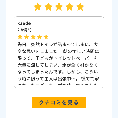
kumi sn
Yuk
2 か月前
3 
、大
トイレが流れなくなり緊急で来ていただ
ト
間に
きました。 結果的にはトイレの詰まりで
も
ーを
はなく、敷地内の下水、汚水管が木の根
し
なく
に侵食されて詰まってしまっているとの
い
うい
ことでした。 手作業で取れる範囲の木の
け
て家
根を取って、高圧の水で汚れを流しなが
う
した
ら2時間半くらいかけてようやく全ての詰
位が
まりを解消していただきました。 我が家
1
2
3
4
5
焦り
は旗竿地なのもあってかトイレから道路
クチコミを見る
の階
側への管が長く曲がりくねっているの
まし
で、節水トイレで「小」で流すと詰まり