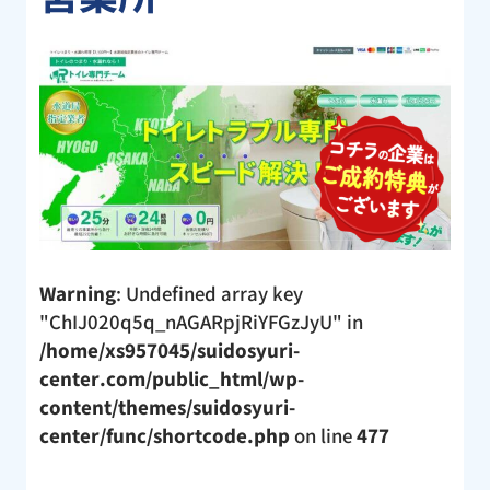
Warning
: Undefined array key
"ChIJ020q5q_nAGARpjRiYFGzJyU" in
/home/xs957045/suidosyuri-
center.com/public_html/wp-
content/themes/suidosyuri-
center/func/shortcode.php
on line
477