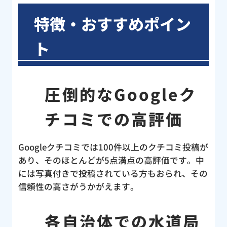
た。
した
特徴・おすすめポイン
はト
くだ
ト
く説
業後
認し
圧倒的なGoogleク
判を
の水
チコミでの高評価
キン
ど、
らえ
Googleクチコミでは100件以上のクチコミ投稿が
のト
あり、そのほとんどが5点満点の高評価です。中
、こ
には写真付きで投稿されている方もおられ、その
セン
信頼性の高さがうかがえます。
！す
ど
各自治体での水道局
と言