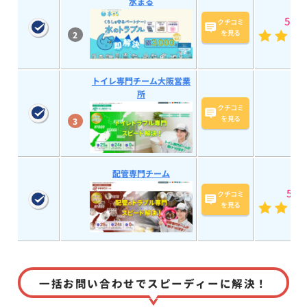
水まる
5
(193
クチコミ
を見る
2
トイレ専門チーム大阪営業
所
クチコミ
を見る
3
配管専門チーム
5
(15
クチコミ
を見る
一括お問い合わせでスピーディーに解決！