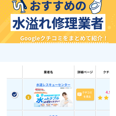
おすすめの
水溢れ修理業者
Googleクチコミをまとめて紹介！
業者名
詳細ページ
クチコミ
水道レスキューセンター
4.9
(58
クチコミ
を見る
1