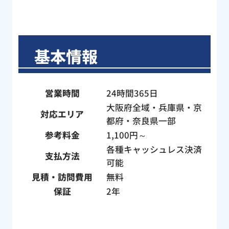
ネッ
やすいとの指摘をいただいたので今後は
で見
気をつけようと思います。 雨の中、庭の
さん
土にまみれて大変だったと思いますが、
、す
にこやかに作業していただき本当にあり
基本情報
とて
がとうございました。
ね」
し
営業時間
24時間365日
。作
大阪府全域・兵庫県・京
フの
対応エリア
都府・奈良県一部
い方
参考料金
1,100円～
子さ
たん
各種キャッシュレス決済
支払方法
に、
可能
構造
見積・訪問費用
無料
心感
保証
2年
作業
！わ