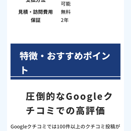
に、
可能
構造
見積・訪問費用
無料
心感
保証
2年
作業
！わ
た。
した
特徴・おすすめポイン
はト
くだ
ト
く説
業後
認し
圧倒的なGoogleク
判を
の水
チコミでの高評価
キン
ど、
らえ
Googleクチコミでは100件以上のクチコミ投稿が