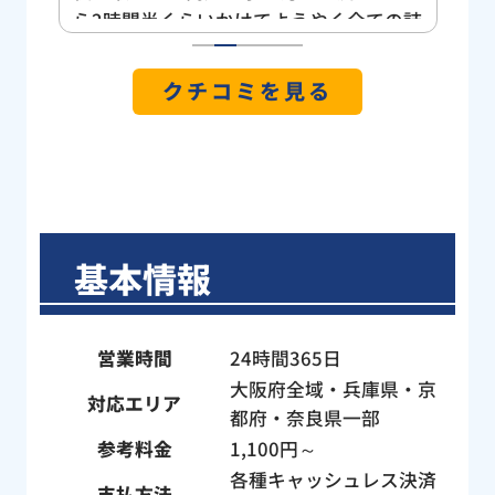
した
ら2時間半くらいかけてようやく全ての詰
位が
まりを解消していただきました。 我が家
1
2
3
4
5
焦り
は旗竿地なのもあってかトイレから道路
クチコミを見る
の階
側への管が長く曲がりくねっているの
まし
で、節水トイレで「小」で流すと詰まり
ネッ
やすいとの指摘をいただいたので今後は
で見
気をつけようと思います。 雨の中、庭の
さん
土にまみれて大変だったと思いますが、
、す
にこやかに作業していただき本当にあり
基本情報
とて
がとうございました。
ね」
し
営業時間
24時間365日
。作
大阪府全域・兵庫県・京
フの
対応エリア
都府・奈良県一部
い方
参考料金
1,100円～
子さ
たん
各種キャッシュレス決済
支払方法