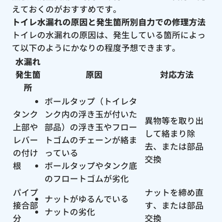
えておくのがおすすめです。
トイレ水漏れの原因と発生箇所別自力での修理方法
トイレの水漏れの原因は、発生している箇所によっ
て以下のようにかなりの程度予想できます。
水漏れ
発生箇
原因
対応方法
所
ボールタップ（トイレタ
タンク
ンク内の浮き玉が付いた
異物等を取り出
上部や
部品）の浮き玉やフロー
して絡まり除
レバー
トゴムのチェーンが絡ま
去、または部品
の付け
っている
交換
根
ボールタップやタンク底
のフロートゴムが劣化
パイプ
ナットを締め直
ナットがゆるんでいる
接合部
す、または部品
ナットの劣化
分
交換