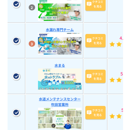
クチコミ
を見る
2
水漏れ専門チーム
4.9
(7
クチコミ
を見る
3
水まる
5
(193
クチコミ
を見る
水道メンテナンスセンター
吹田営業所
5
(20
クチコミ
を見る