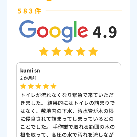
583件
4.9
kumi sn
Yuk
2 か月前
3 
、大
トイレが流れなくなり緊急で来ていただ
ト
間に
きました。 結果的にはトイレの詰まりで
も
ーを
はなく、敷地内の下水、汚水管が木の根
し
なく
に侵食されて詰まってしまっているとの
い
うい
ことでした。 手作業で取れる範囲の木の
け
て家
根を取って、高圧の水で汚れを流しなが
う