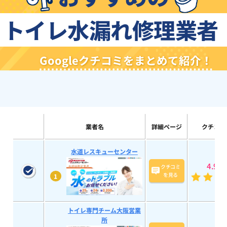
トイレ水漏れ修理業者
Googleクチコミをまとめて紹介！
業者名
詳細ページ
クチコミ
水道レスキューセンター
4.9
(58
クチコミ
を見る
1
トイレ専門チーム大阪営業
所