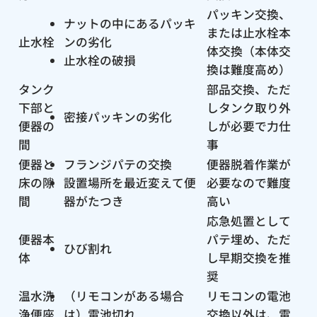
パッキン交換、
ナットの中にあるパッキ
または止水栓本
止水栓
ンの劣化
体交換（本体交
止水栓の破損
換は難度高め）
タンク
部品交換、ただ
下部と
しタンク取り外
密接パッキンの劣化
便器の
しが必要で力仕
間
事
便器と
フランジパテの交換
便器脱着作業が
床の隙
設置場所を最近変えて便
必要なので難度
間
器がたつき
高い
応急処置として
便器本
パテ埋め、ただ
ひび割れ
体
し早期交換を推
奨
温水洗
（リモコンがある場合
リモコンの電池
浄便座
は）電池切れ
交換以外は、電