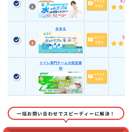
4.9
(58
クチコミ
を見る
2
水まる
5
(193
クチコミ
を見る
3
トイレ専門チーム大阪営業
所
クチコミ
を見る
一括お問い合わせでスピーディーに解決！