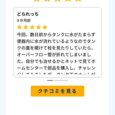
きょっ
佐
6 か月前
11
らず
急遽トイレの詰まりを直していただきま
夜
タン
した。親切で丁寧。作業も早かったで
て
ら、
す。ただ、クレジット払い不可で現金の
た
し
みだったので⭐︎4かな。
と
てホ
と
レン
ば
トが
い
見積
ご
1
2
3
4
が可
し
クチコミを見る
考え
願い
用が
いた