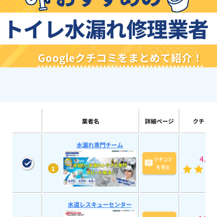
トイレ水漏れ修理業者
Googleクチコミをまとめて紹介！
業者名
詳細ページ
クチコミ
水漏れ専門チーム
4.9
(7
クチコミ
を見る
1
水道レスキューセンター