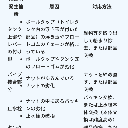
発生箇
原因
対応方法
所
ボールタップ（トイレタ
タンク
ンク内の浮き玉が付いた
異物等を取り出
上部や
部品）の浮き玉やフロー
して絡まり除
レバー
トゴムのチェーンが絡ま
去、または部品
の付け
っている
交換
根
ボールタップやタンク底
のフロートゴムが劣化
パイプ
ナットを締め直
ナットがゆるんでいる
接合部
す、または部品
ナットの劣化
分
交換
パッキン交換、
ナットの中にあるパッキ
または止水栓本
止水栓
ンの劣化
体交換（本体交
止水栓の破損
換は難度高め）
タンク
部品交換、ただ