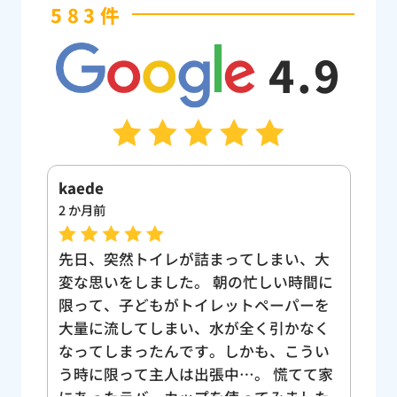
583件
4.9
kumi sn
Yuk
2 か月前
3 
、大
トイレが流れなくなり緊急で来ていただ
ト
間に
きました。 結果的にはトイレの詰まりで
も
ーを
はなく、敷地内の下水、汚水管が木の根
し
なく
に侵食されて詰まってしまっているとの
い
うい
ことでした。 手作業で取れる範囲の木の
け
て家
根を取って、高圧の水で汚れを流しなが
う