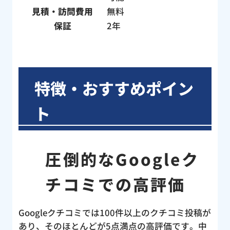
構造
見積・訪問費用
無料
心感
保証
2年
作業
！わ
た。
した
特徴・おすすめポイン
はト
くだ
ト
く説
業後
認し
圧倒的なGoogleク
判を
の水
チコミでの高評価
キン
ど、
らえ
Googleクチコミでは100件以上のクチコミ投稿が
のト
あり、そのほとんどが5点満点の高評価です。中