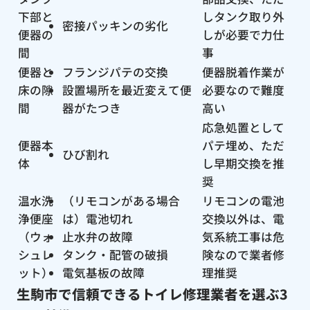
下部と
しタンク取り外
密接パッキンの劣化
便器の
しが必要で力仕
間
事
便器と
フランジパテの交換
便器脱着作業が
床の隙
設置場所を最近変えて便
必要なので難度
間
器がたつき
高い
応急処置として
便器本
パテ埋め、ただ
ひび割れ
体
し早期交換を推
奨
温水洗
（リモコンがある場合
リモコンの電池
浄便座
は）電池切れ
交換以外は、電
（ウォ
止水弁の故障
気系統工事は危
シュレ
タンク・配管の破損
険なので業者修
ット）
電気基板の故障
理推奨
生駒市で信頼できるトイレ修理業者を選ぶ3