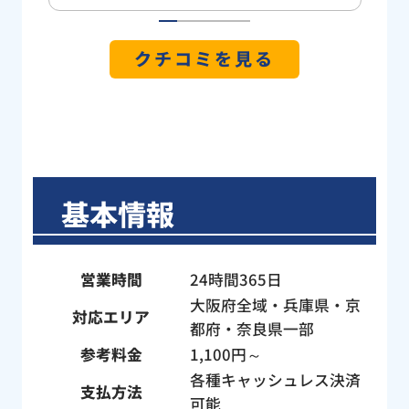
した
ら2時間半くらいかけてようやく全ての詰
位が
まりを解消していただきました。 我が家
1
2
3
4
5
焦り
は旗竿地なのもあってかトイレから道路
クチコミを見る
の階
側への管が長く曲がりくねっているの
まし
で、節水トイレで「小」で流すと詰まり
ネッ
やすいとの指摘をいただいたので今後は
で見
気をつけようと思います。 雨の中、庭の
さん
土にまみれて大変だったと思いますが、
、す
にこやかに作業していただき本当にあり
基本情報
とて
がとうございました。
ね」
し
営業時間
24時間365日
。作
大阪府全域・兵庫県・京
フの
対応エリア
都府・奈良県一部
い方
参考料金
1,100円～
子さ
たん
各種キャッシュレス決済
支払方法
に、
可能