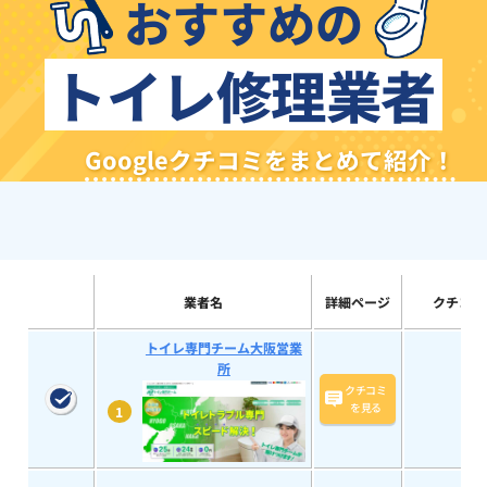
おすすめの
トイレ修理業者
Googleクチコミをまとめて紹介！
業者名
詳細ページ
クチコミ
トイレ専門チーム大阪営業
所
クチコミ
を見る
1