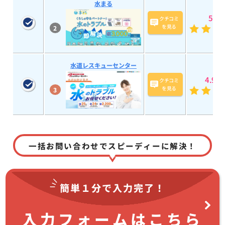
水まる
5
(193
クチコミ
を見る
2
水道レスキューセンター
4.9
(58
クチコミ
を見る
3
一括お問い合わせでスピーディーに解決！
簡単１分で
入力完了！
入力フォームはこちら