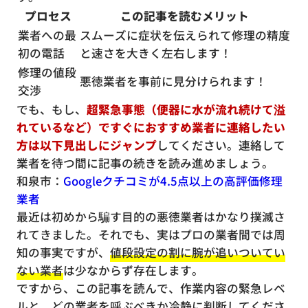
プロセス
この記事を読むメリット
業者への最
スムーズに症状を伝えられて修理の精度
初の電話
と速さを大きく左右します！
修理の値段
悪徳業者を事前に見分けられます！
交渉
でも、もし、
超緊急事態（便器に水が流れ続けて溢
れているなど）ですぐにおすすめ業者に連絡したい
方は以下見出しにジャンプ
してください。連絡して
業者を待つ間に記事の続きを読み進めましょう。
和泉市：
Googleクチコミが4.5点以上の高評価修理
業者
最近は初めから騙す目的の悪徳業者はかなり撲滅さ
れてきました。それでも、実はプロの業者間では周
知の事実ですが、
値段設定の割に腕が追いついてい
ない業者
は少なからず存在します。
ですから、この記事を読んで、作業内容の緊急レベ
ルと、どの業者を呼ぶべきか冷静に判断してくださ