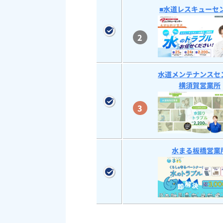
■水道レスキューセ
2
水道メンテナンスセ
横須賀営業所
3
水まる板橋営業