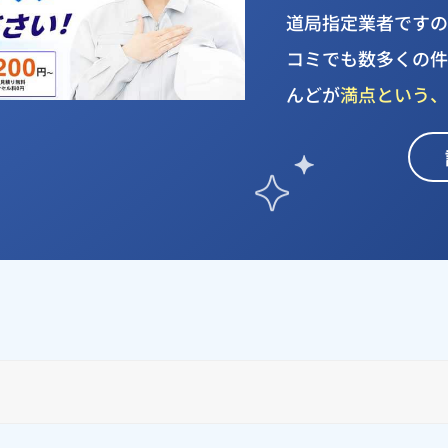
道局指定業者ですので
コミでも数多くの
んどが
満点という