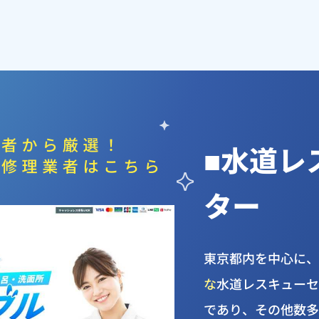
■水道レ
ター
東京都内を中心に
な
水道レスキュー
であり、その他数