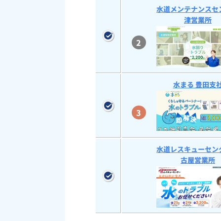
水道メンテナンスセ
津営業所
2
水まる 豊田支
3
水道レスキューセン
古屋営業所