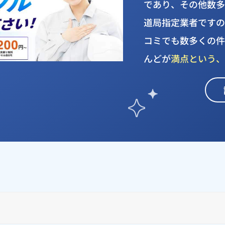
であり、その他数
道局指定業者ですので
コミでも数多くの
んどが
満点という