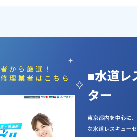
■水道レ
ター
東京都内を中心に
な
水道レスキュー