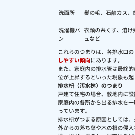
洗面所
髪の毛、石鹸カス、
洗濯機パ
衣類の糸くず、溶け
ン
ュなど
これらのつまりは、各排水口の
しやすい傾向
にあります。
また、家庭内の排水管は最終的
位が上昇するといった現象も起
排水枡（汚水桝）のつまり
戸建て住宅の場合、敷地内に設
家庭内の各所から出る排水を一
っています。
排水枡がつまる原因としては、
外からの落ち葉や木の根の侵入