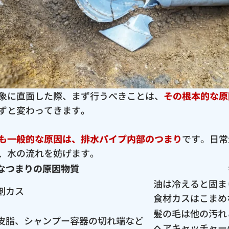
象に直面した際、まず行うべきことは、
その根本的な原
ずと変わってきます。
も一般的な原因は、排水パイプ内部のつまり
です。日常
、水の流れを妨げます。
なつまりの原因物質
油は冷えると固ま
剤カス
食材カスはこまめ
髪の毛は他の汚れ
皮脂、シャンプー容器の切れ端など
ヘアキャッチャー