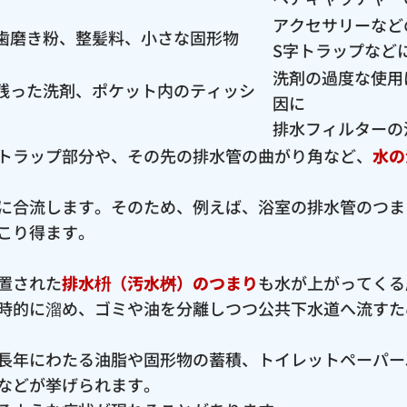
アクセサリーなど
歯磨き粉、整髪料、小さな固形物
S字トラップなど
洗剤の過度な使用
残った洗剤、ポケット内のティッシ
因に
排水フィルターの
トラップ部分や、その先の排水管の曲がり角など、
水の
に合流します。そのため、例えば、浴室の排水管のつま
こり得ます。
置された
排水枡（汚水桝）のつまり
も水が上がってくる
時的に溜め、ゴミや油を分離しつつ公共下水道へ流すた
長年にわたる油脂や固形物の蓄積、トイレットペーパー
などが挙げられます。