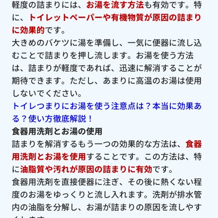
軽度の詰まりには、
お湯を流す方法
も有効です。特
に、
トイレットペーパーや有機物質が原因の詰まり
に効果的
です。
大きめのバケツに湯を準備し、一気に便器に流し込
むことで詰まりを押し流します。お湯を使う方法
は、詰まりが軽度であれば、迅速に解消することが
期待できます。ただし、あまりに高温のお湯は使用
しないでください。
トイレつまりにお湯を使う注意点は？本当に効果あ
る？使い方徹底解説！
食器用洗剤とお湯の使用
詰まりを解消するもう一つの効果的な方法は、
食器
用洗剤とお湯を使用
することです。この方法は、特
に
油脂質や汚れが原因の詰まりに有効
です。
食器用洗剤を直接便器に注ぎ、その後に熱くない程
度のお湯をゆっくりと流し入れます。洗剤が排水管
内の油脂を分解し、お湯が詰まりの原因を流しやす