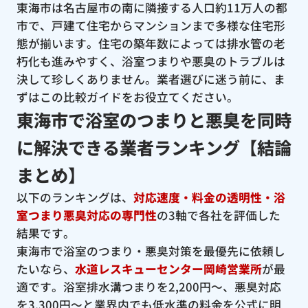
東海市は名古屋市の南に隣接する人口約11万人の都
市で、戸建て住宅からマンションまで多様な住宅形
態が揃います。住宅の築年数によっては排水管の老
朽化も進みやすく、浴室つまりや悪臭のトラブルは
決して珍しくありません。業者選びに迷う前に、ま
ずはこの比較ガイドをお役立てください。
東海市で浴室のつまりと悪臭を同時
に解決できる業者ランキング【結論
まとめ】
以下のランキングは、
対応速度・料金の透明性・浴
室つまり悪臭対応の専門性
の3軸で各社を評価した
結果です。
東海市で浴室のつまり・悪臭対策を最優先に依頼し
たいなら、
水道レスキューセンター岡崎営業所
が最
適です。浴室排水溝つまりを2,200円〜、悪臭対応
を3,300円〜と業界内でも低水準の料金を公式に明