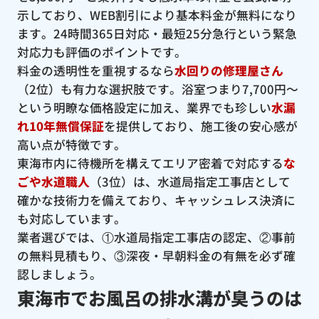
示しており、WEB割引により基本料金が無料になり
ます。24時間365日対応・最短25分急行という緊急
対応力も評価のポイントです。
料金の透明性を重視するなら
水回りの修理屋さん
（2位）も有力な選択肢です。浴室つまり7,700円〜
という明瞭な価格設定に加え、業界でも珍しい
水漏
れ10年無償保証
を提供しており、施工後の安心感が
高い点が特徴です。
東海市内に待機所を構えてエリア密着で対応する
な
ごや水道職人
（3位）は、水道局指定工事店として
確かな技術力を備えており、キャッシュレス決済に
も対応しています。
業者選びでは、①水道局指定工事店の認定、②事前
の無料見積もり、③深夜・早朝料金の有無を必ず確
認しましょう。
東海市でお風呂の排水溝が臭うのは