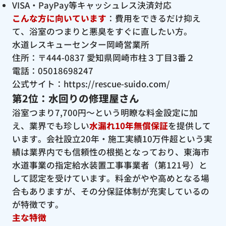
VISA・PayPay等キャッシュレス決済対応
こんな方に向いています
：費用をできるだけ抑え
て、浴室のつまりと悪臭をすぐに直したい方。
水道レスキューセンター岡崎営業所
住所：〒444-0837 愛知県岡崎市柱３丁目3番２
電話：05018698247
公式サイト：
https://rescue-suido.com/
第2位：水回りの修理屋さん
浴室つまり7,700円〜という明瞭な料金設定に加
え、業界でも珍しい
水漏れ10年無償保証
を提供して
います。会社設立20年・施工実績10万件超という実
績は業界内でも信頼性の根拠となっており、東海市
水道事業の指定給水装置工事事業者（第121号）と
して認定を受けています。料金がやや高めとなる場
合もありますが、その分保証体制が充実しているの
が特徴です。
主な特徴