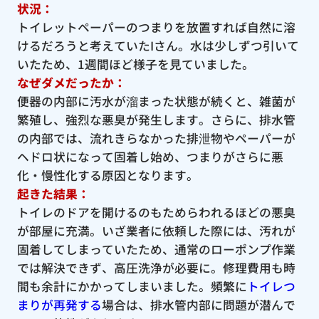
状況：
トイレットペーパーのつまりを放置すれば自然に溶
けるだろうと考えていたIさん。水は少しずつ引いて
いたため、1週間ほど様子を見ていました。
なぜダメだったか：
便器の内部に汚水が溜まった状態が続くと、雑菌が
繁殖し、強烈な悪臭が発生します。さらに、排水管
の内部では、流れきらなかった排泄物やペーパーが
ヘドロ状になって固着し始め、つまりがさらに悪
化・慢性化する原因となります。
起きた結果：
トイレのドアを開けるのもためらわれるほどの悪臭
が部屋に充満。いざ業者に依頼した際には、汚れが
固着してしまっていたため、通常のローポンプ作業
では解決できず、高圧洗浄が必要に。修理費用も時
間も余計にかかってしまいました。頻繁に
トイレつ
まりが再発する
場合は、排水管内部に問題が潜んで