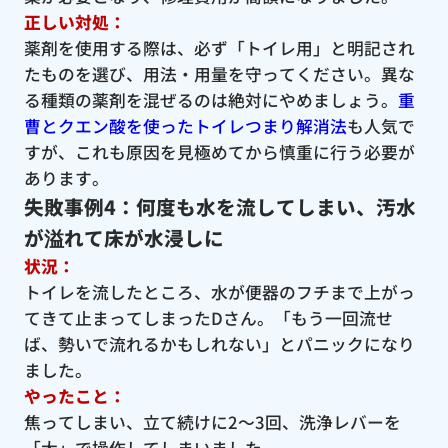
正しい対処：
薬剤を使用する際は、必ず「トイレ用」と明記され
たものを選び、用法・用量を守ってください。異な
る種類の薬剤を混ぜるのは絶対にやめましょう。
重
曹とクエン酸を使ったトイレつまり解消法
も人気で
すが、これも原因を見極めてから慎重に行う必要が
あります。
失敗事例4：何度も水を流してしまい、汚水
が溢れて床が水浸しに
状況：
トイレを流したところ、水が便器のフチまで上がっ
てきて止まってしまったDさん。「もう一回流せ
ば、勢いで流れるかもしれない」とパニックになり
ました。
やったこと：
焦ってしまい、立て続けに2〜3回、洗浄レバーを
「大」で操作してしまいました。