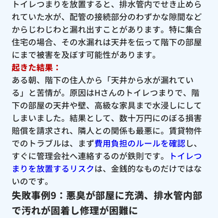
トイレつまりを放置すると、排水管内でせき止めら
れていた水が、配管の接続部分のわずかな隙間など
からじわじわと漏れ出すことがあります。特に集合
住宅の場合、その水漏れは天井を伝って階下の部屋
にまで被害を及ぼす可能性があります。
起きた結果：
ある朝、階下の住人から「天井から水が漏れてい
る」と苦情が。原因はHさんのトイレつまりで、階
下の部屋の天井や壁、高級な家具まで水浸しにして
しまいました。結果として、数十万円にのぼる損害
賠償を請求され、隣人との関係も最悪に。賃貸物件
でのトラブルは、まず
費用負担のルールを確認
し、
すぐに管理会社へ連絡するのが鉄則です。
トイレつ
まりを放置するリスク
は、金銭的なものだけではな
いのです。
失敗事例9：悪臭が部屋に充満、排水管内部
で汚れが固着し修理が困難に