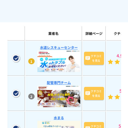
業者名
詳細ページ
クチコミ
水道レスキューセンター
4.9
(58
クチコミ
を見る
1
配管専門チーム
5
(15
クチコミ
を見る
2
水まる
5
(193
クチコミ