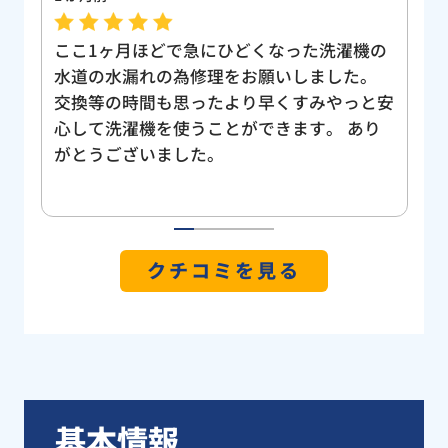
の
日曜日の夕方にトイレの水詰まりが発生しま
店
した。口コミで評判の高い『水まる』と出会
た
安
いました。 電話にて連絡して、すぐに来て
つ
り
いただけました。現場を確認してもらいまし
説
たが、修理代金も低価格で、とても丁寧な仕
フ
事で、気になる点や不明な点もご丁寧に説明
は
頂きました。 はじめは物を落とた記憶は無
高
く普通の根つまりだと思っていたのですが、
職
1
2
3
4
5
修理していただいた最中に物の根詰まりと判
こ
クチコミを見る
明し、トイレを外していただくとブルーレッ
ん
トが、入っておりました。 また、トイレを
も
快適に使用出来るようになり、すごく助かり
が
ました。！！ありがとうございました！ 今
下
後、水の緊急トラブルを依頼させていただく
さ
のは、信頼のおける修理業者さんとして、
で
基本情報
『水まる』にお願いすることにします。