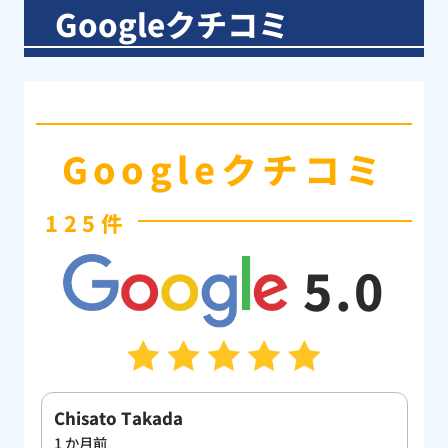
Googleクチコミ
Googleクチコミ
125件
5.0
佐藤真康
S
3 か月前
過