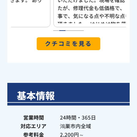
たが、修理代金も低価格で、とても丁寧な仕
ま
事で、気になる点や不明な点もご丁寧に説明
だ
頂きました。 はじめは物を落とた記憶は無
本
く普通の根つまりだと思っていたのですが、
1
2
3
4
5
修理していただいた最中に物の根詰まりと判
クチコミを見る
明し、トイレを外していただくとブルーレッ
トが、入っておりました。 また、トイレを
快適に使用出来るようになり、すごく助かり
ました。！！ありがとうございました！ 今
後、水の緊急トラブルを依頼させていただく
のは、信頼のおける修理業者さんとして、
基本情報
『水まる』にお願いすることにします。
営業時間
24時間・365日
対応エリア
鴻巣市内全域
参考料金
2,200円～