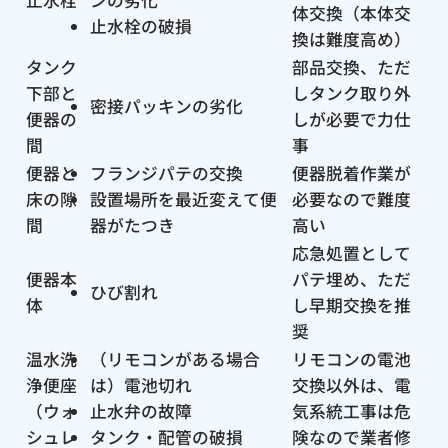
体交換（本体交
止水栓の破損
換は難度高め）
タンク
部品交換、ただ
下部と
しタンク取り外
密接パッキンの劣化
便器の
しが必要で力仕
間
事
便器と
フランジパテの交換
便器脱着作業が
床の隙
設置場所を最近変えて便
必要なので難度
間
器がたつき
高い
応急処置として
便器本
パテ埋め、ただ
ひび割れ
体
し早期交換を推
奨
温水洗
（リモコンがある場合
リモコンの電池
浄便座
は）電池切れ
交換以外は、電
（ウォ
止水弁の故障
気系統工事は危
シュレ
タンク・配管の破損
険なので業者修