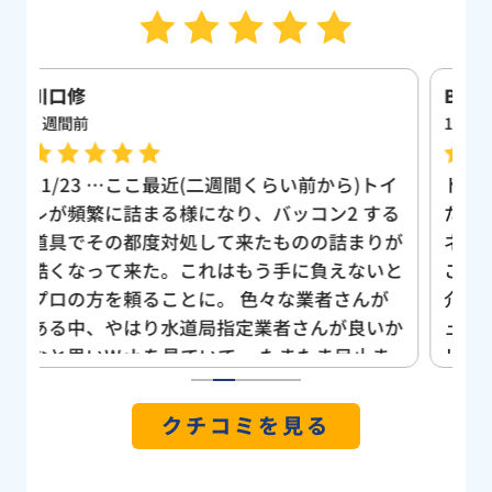
Bui Ket
江
1 週間前
1
イ
トイレの詰まりで緊急対応していただきまし
数
る
た。どこに依頼していいかわからずインター
で
が
ネットで色々探して電話してみたのですがど
く
と
こも電話対応に納得がいかず会社の上司に紹
の
が
介していただき近所の評判のいい水道レスキ
す
か
ューセンターさんに依頼しました。すぐ修理
に
ま
していただき管理会社の人に修理してもらっ
い
の
た事を伝えると管理会社からも評判がいい事
1
2
3
4
5
と
が分かりました。凄くいい水道屋さんに出会
クチコミを見る
っ
えて良かったです。また何かありましたら水
っ
道レスキューセンターさんにお願いしようと