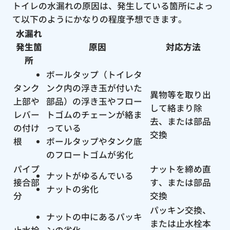
トイレの水漏れの原因は、発生している箇所によっ
て以下のようにかなりの程度予想できます。
水漏れ
発生箇
原因
対応方法
所
ボールタップ（トイレタ
タンク
ンク内の浮き玉が付いた
異物等を取り出
上部や
部品）の浮き玉やフロー
して絡まり除
レバー
トゴムのチェーンが絡ま
去、または部品
の付け
っている
交換
根
ボールタップやタンク底
のフロートゴムが劣化
パイプ
ナットを締め直
ナットがゆるんでいる
接合部
す、または部品
ナットの劣化
分
交換
パッキン交換、
ナットの中にあるパッキ
または止水栓本
止水栓
ンの劣化