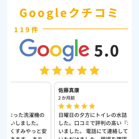
Googleクチコミ
119件
5.0
佐藤真康
ま
2 か月前
1
の
日曜日の夕方にトイレの水詰まりが発生しま
素
した。口コミで評判の高い『水まる』と出会
法
安
いました。 電話にて連絡して、すぐに来て
し
り
いただけました。現場を確認してもらいまし
口