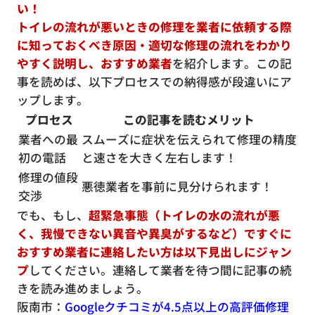
い！
トイレの流れが悪いときの修理を業者に依頼する際
に知っておくべき原因・適切な修理の流れをわかり
やすく説明し、おすすめ業者
を紹介します。この記
事を読めば、以下プロセスでの納得感が段違いにア
ップします。
プロセス
この記事を読むメリット
業者への最
スムーズに症状を伝えられて修理の精度
初の電話
と速さを大きく左右します！
修理の値段
悪徳業者を事前に見分けられます！
交渉
でも、もし、
超緊急事態（トイレの水の流れが悪
く、我慢できない異音や異臭がするなど）ですぐに
おすすめ業者に連絡したい方は以下見出しにジャン
プ
してください。連絡して業者を待つ間に記事の続
きを読み進めましょう。
阪南市：
Googleクチコミが4.5点以上の高評価修理