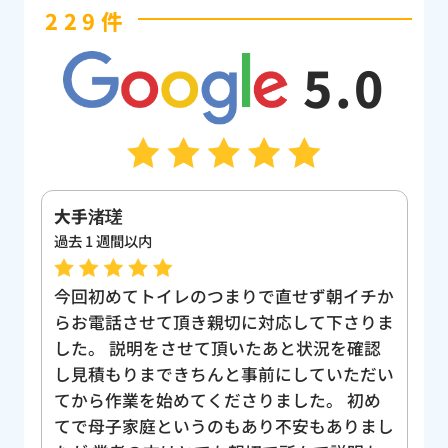
229件
5.0
大手渚瑳
か
過去 1 週間以内
1
今回初めてトイレのつまりで直せず朝イチか
キ
だ
らお電話させて頂き親切に対応して下さりま
中
い
した。 説明をさせて頂いたあと状況を確認
り
し見積もりまできちんと事前にしていただい
げ
てから作業を始めてくださりました。 初め
て
てで母子家庭というのもあり不安もありまし
わ