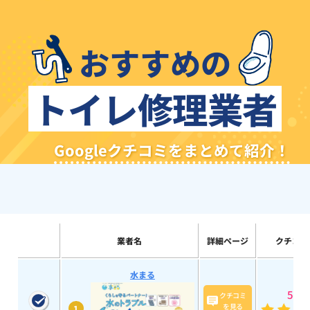
おすすめの
トイレ修理業者
Googleクチコミをまとめて紹介！
業者名
詳細ページ
クチコミ
水まる
5
(193
クチコミ
を見る
1