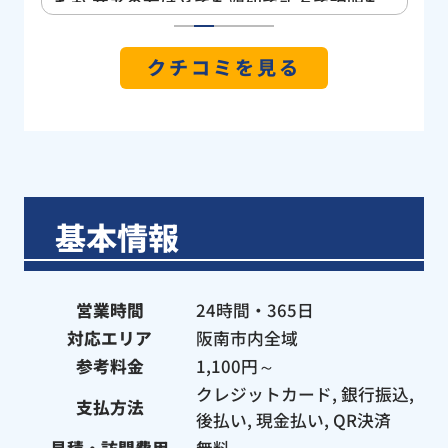
たが 業者の方はとても親切で所々で説明も
あ
して下さったので安心してお願いすることが
1
2
3
4
5
でき、私の身内でも詰まり等で困っていた場
クチコミを見る
合はこちらの業者さんなら安心してお願いで
きるよと第1に伝えたいと思いました✨️ 暑い
中でしたがありがとうございました!! 今後水
周りで困ったことがあればまたリピートさせ
ていただこうとおもいます！
基本情報
営業時間
24時間・365日
対応エリア
阪南市内全域
参考料金
1,100円～
クレジットカード, 銀行振込,
支払方法
後払い, 現金払い, QR決済
見積・訪問費用
無料