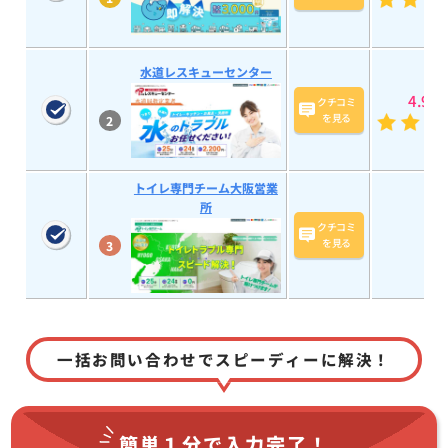
水道レスキューセンター
4.9
(58
クチコミ
を見る
2
トイレ専門チーム大阪営業
所
クチコミ
を見る
3
一括お問い合わせでスピーディーに解決！
簡単１分で
入力完了！