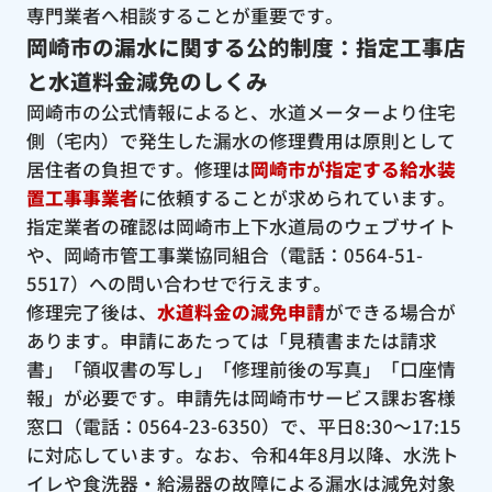
専門業者へ相談することが重要です。
岡崎市の漏水に関する公的制度：指定工事店
と水道料金減免のしくみ
岡崎市の公式情報によると、水道メーターより住宅
側（宅内）で発生した漏水の修理費用は原則として
居住者の負担です。修理は
岡崎市が指定する給水装
置工事事業者
に依頼することが求められています。
指定業者の確認は岡崎市上下水道局のウェブサイト
や、岡崎市管工事業協同組合（電話：0564-51-
5517）への問い合わせで行えます。
修理完了後は、
水道料金の減免申請
ができる場合が
あります。申請にあたっては「見積書または請求
書」「領収書の写し」「修理前後の写真」「口座情
報」が必要です。申請先は岡崎市サービス課お客様
窓口（電話：0564-23-6350）で、平日8:30〜17:15
に対応しています。なお、令和4年8月以降、水洗ト
イレや食洗器・給湯器の故障による漏水は減免対象