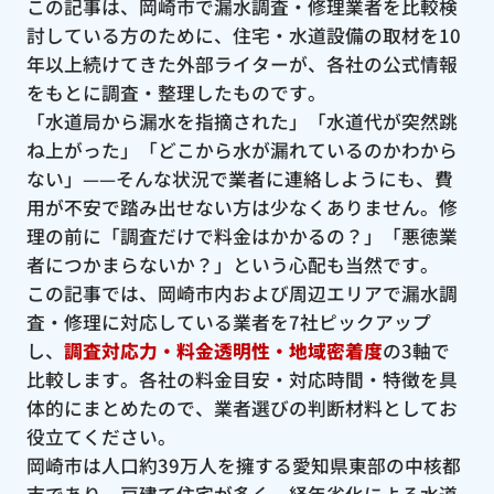
この記事は、岡崎市で漏水調査・修理業者を比較検
討している方のために、住宅・水道設備の取材を10
年以上続けてきた外部ライターが、各社の公式情報
をもとに調査・整理したものです。
「水道局から漏水を指摘された」「水道代が突然跳
ね上がった」「どこから水が漏れているのかわから
ない」——そんな状況で業者に連絡しようにも、費
用が不安で踏み出せない方は少なくありません。修
理の前に「調査だけで料金はかかるの？」「悪徳業
者につかまらないか？」という心配も当然です。
この記事では、岡崎市内および周辺エリアで漏水調
査・修理に対応している業者を7社ピックアップ
し、
調査対応力・料金透明性・地域密着度
の3軸で
比較します。各社の料金目安・対応時間・特徴を具
体的にまとめたので、業者選びの判断材料としてお
役立てください。
岡崎市は人口約39万人を擁する愛知県東部の中核都
市であり、戸建て住宅が多く、経年劣化による水道