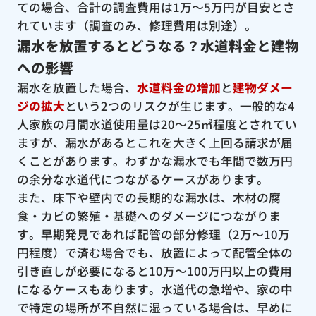
ての場合、合計の調査費用は1万〜5万円が目安とさ
れています（調査のみ、修理費用は別途）。
漏水を放置するとどうなる？水道料金と建物
への影響
漏水を放置した場合、
水道料金の増加
と
建物ダメー
ジの拡大
という2つのリスクが生じます。一般的な4
人家族の月間水道使用量は20〜25㎥程度とされてい
ますが、漏水があるとこれを大きく上回る請求が届
くことがあります。わずかな漏水でも年間で数万円
の余分な水道代につながるケースがあります。
また、床下や壁内での長期的な漏水は、木材の腐
食・カビの繁殖・基礎へのダメージにつながりま
す。早期発見であれば配管の部分修理（2万〜10万
円程度）で済む場合でも、放置によって配管全体の
引き直しが必要になると10万〜100万円以上の費用
になるケースもあります。水道代の急増や、家の中
で特定の場所が不自然に湿っている場合は、早めに