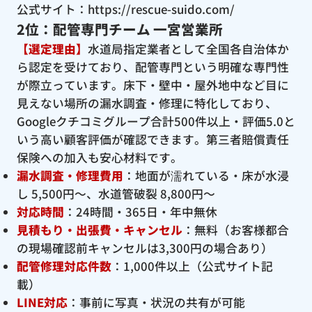
公式サイト：
https://rescue-suido.com/
2位：配管専門チーム 一宮営業所
【選定理由】
水道局指定業者として全国各自治体か
ら認定を受けており、配管専門という明確な専門性
が際立っています。床下・壁中・屋外地中など目に
見えない場所の漏水調査・修理に特化しており、
Googleクチコミグループ合計500件以上・評価5.0と
いう高い顧客評価が確認できます。第三者賠償責任
保険への加入も安心材料です。
漏水調査・修理費用
：地面が濡れている・床が水浸
し 5,500円〜、水道管破裂 8,800円〜
対応時間
：24時間・365日・年中無休
見積もり・出張費・キャンセル
：無料（お客様都合
の現場確認前キャンセルは3,300円の場合あり）
配管修理対応件数
：1,000件以上（公式サイト記
載）
LINE対応
：事前に写真・状況の共有が可能