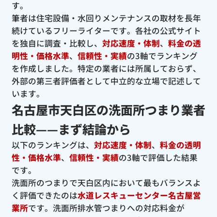
す。
筆者は住宅設備・水回りメンテナンスの取材を長年
続けているフリーライターです。各社の公式サイト
を独自に調査・比較し、
対応速度・体制
、
料金の透
明性・価格水準
、
信頼性・実績
の3軸でランキング
を作成しました。特定の業者には所属しておらず、
外部の第三者評価者として中立的な立場で記述して
います。
名古屋市天白区の洗面所つまり業者
比較——まず結論から
以下のランキングは、
対応速度・体制
、
料金の透明
性・価格水準
、
信頼性・実績
の3軸で評価した結果
です。
洗面所のつまりで天白区内において最もバランスよ
く評価できたのは
水道レスキューセンター名古屋営
業所
です。洗面所排水管つまりへの対応料金が