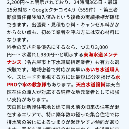
2,200円〜と明示されており、24時間365日・最短
25分対応・Googleクチコミ4.9（559件）・第三者
賠償責任保険加入済みという複数の実績指標が確認
できます。出張費・見積もり料・キャンセル料がか
からない点も、初めて業者を呼ぶ方には安心材料に
なります。
料金の安さを最優先にするなら、つまり3,000
円〜・水漏れ1,980円〜と明示する
東海水道メンテ
ナンス
（名古屋市上下水道局指定業者）も有力な選
択肢です。地域密着で対応が素早い
あいち水道職人
や、スピードを重視する方には最短15分を掲げる
水
PRO
や
水の救急隊
もあります。
天白水道設備
は天白
区在住の職人が対応する純粋な地元業者として根強
い支持があります。
天白区は新興住宅地と建て替え前の旧来の住宅が混
在するエリアで、特に築年数の経った集合住宅では
排水管の劣化によるつまりが起きやすい傾向があり