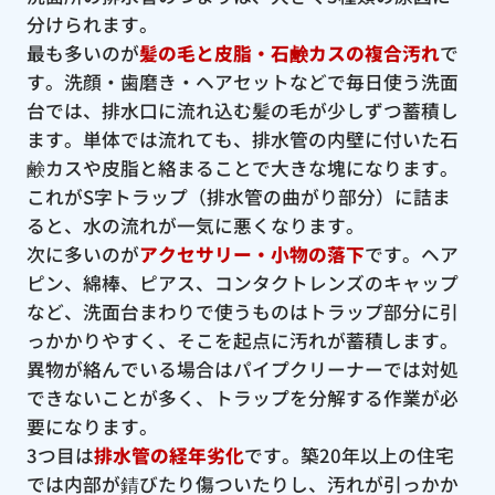
分けられます。
最も多いのが
髪の毛と皮脂・石鹸カスの複合汚れ
で
す。洗顔・歯磨き・ヘアセットなどで毎日使う洗面
台では、排水口に流れ込む髪の毛が少しずつ蓄積し
ます。単体では流れても、排水管の内壁に付いた石
鹸カスや皮脂と絡まることで大きな塊になります。
これがS字トラップ（排水管の曲がり部分）に詰ま
ると、水の流れが一気に悪くなります。
次に多いのが
アクセサリー・小物の落下
です。ヘア
ピン、綿棒、ピアス、コンタクトレンズのキャップ
など、洗面台まわりで使うものはトラップ部分に引
っかかりやすく、そこを起点に汚れが蓄積します。
異物が絡んでいる場合はパイプクリーナーでは対処
できないことが多く、トラップを分解する作業が必
要になります。
3つ目は
排水管の経年劣化
です。築20年以上の住宅
では内部が錆びたり傷ついたりし、汚れが引っかか