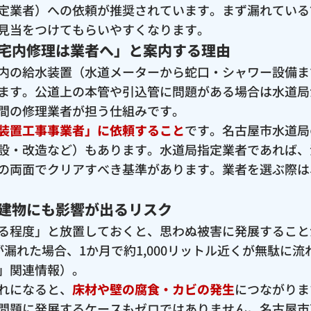
定業者）への依頼が推奨されています。まず漏れている
見当をつけてもらいやすくなります。
宅内修理は業者へ」と案内する理由
内の給水装置（水道メーターから蛇口・シャワー設備ま
ます。公道上の本管や引込管に問題がある場合は水道局
間の修理業者が担う仕組みです。
装置工事事業者」に依頼すること
です。名古屋市水道局
設・改造など）もあります。水道局指定業者であれば、
の両面でクリアすべき基準があります。業者を選ぶ際は
建物にも影響が出るリスク
る程度」と放置しておくと、思わぬ被害に発展すること
漏れた場合、1か月で約1,000リットル近くが無駄に
」関連情報）。
れになると、
床材や壁の腐食・カビの発生
につながりま
問題に発展するケースもゼロではありません。名古屋市