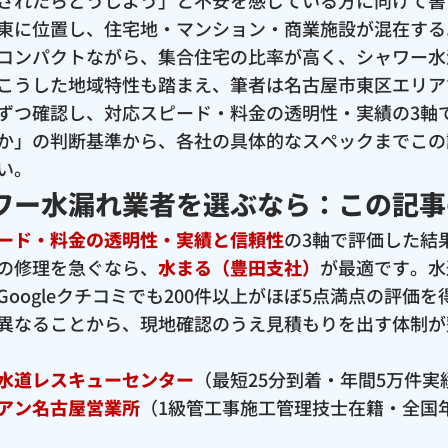
されたらどうしよう」と不安を感じている方に向けて書
東に位置し、住宅地・マンション・商業施設が混在する
コンパクトながら、集合住宅の比率が高く、シャワー水
こうした地域特性も踏まえ、筆者は名古屋市東区エリア
ずつ確認し、対応スピード・料金の透明性・実績の3軸
か」の判断基準から、各社の具体的なスペックまでこの
い。
ワー水漏れ業者を選ぶなら：この記事
ード・料金の透明性・実績と信頼性
の3軸で評価した結
の修理を急ぐなら、
水まる（豊田支社）
が最適です。水
oogleクチコミでも200件以上がほぼ5点満点の評価
異なることから、現地確認のうえ見積もりを出す体制が
水道レスキューセンター
（最短25分到着・年間5万件
アン名古屋営業所
（1級管工事施工管理技士在籍・全国