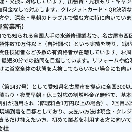
理・交換に対応しています。出張費・見積もり・キャン
追加料金なしで対応します。クレジットカード・QR決済
方や、深夜・早朝のトラブルで悩む方に特に向いていま
屋営業所）
Mでも知られる全国大手の水道修理業者で、名古屋市西
頼件数70万件以上（自社調べ）という実績を誇り、1級
責任技術者など多数の有資格者が在籍しています。お風
で、最短30分での訪問を目指しています。リフォームや
けに浴室全体の状態を点検してもらいたい場合にも向い
第1437号）として愛知県名古屋市を拠点に全国300
積もり・夜間早朝・休日対応の割増料金が無料で、基本料
円の割引が適用され（修理料金1万円以上の場合）、2回目
の現場到着を目標としており、支払い方法は現金・クレ
きるだけ抑えたい方、初めて業者を利用する方に向いて
会社