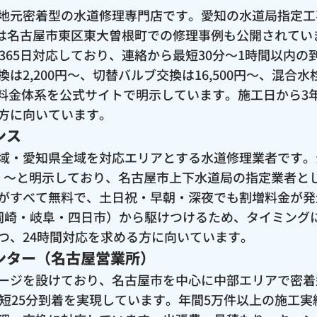
地元密着型の水道修理専門店です。愛知の水道局指定工
月には名古屋市東区東大曽根町での修理事例も公開されて
365日対応しており、連絡から最短30分〜1時間以内
2,200円〜、切替バルブ交換は16,500円〜、混合水栓
いう料金体系を公式サイトで明示しています。施工日から
方に向いています。
ンス
域・愛知県全域を対応エリアとする水道修理業者です。
税込）〜と明示しており、名古屋市上下水道局の指定業者と
がすべて無料で、土日祝・早朝・深夜でも割増料金が発
岡崎・岐阜・四日市）から駆けつけるため、タイミング
つ、24時間対応を求める方に向いています。
ンター（名古屋営業所）
ージを設けており、名古屋市を中心に中部エリアで密着
最短25分到着を実現しています。年間5万件以上の施工