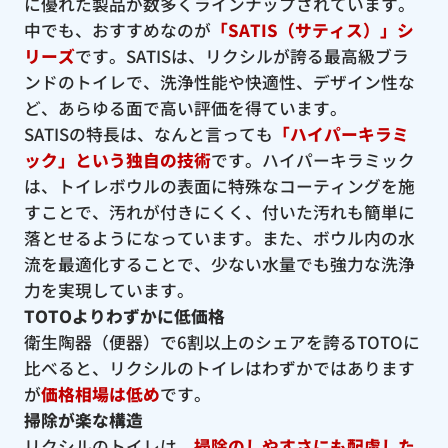
に優れた製品が数多くラインナップされています。
中でも、おすすめなのが
「SATIS（サティス）」シ
リーズ
です。SATISは、リクシルが誇る最高級ブラ
ンドのトイレで、洗浄性能や快適性、デザイン性な
ど、あらゆる面で高い評価を得ています。
SATISの特長は、なんと言っても
「ハイパーキラミ
ック」という独自の技術
です。ハイパーキラミック
は、トイレボウルの表面に特殊なコーティングを施
すことで、汚れが付きにくく、付いた汚れも簡単に
落とせるようになっています。また、ボウル内の水
流を最適化することで、少ない水量でも強力な洗浄
力を実現しています。
TOTOよりわずかに低価格
衛生陶器（便器）で6割以上のシェアを誇るTOTOに
比べると、リクシルのトイレはわずかではあります
が
価格相場は低め
です。
掃除が楽な構造
リクシルのトイレは、
掃除のしやすさにも配慮した