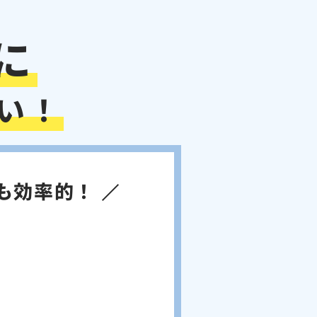
に
い！
も効率的！