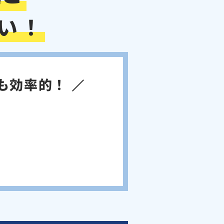
い！
も効率的！