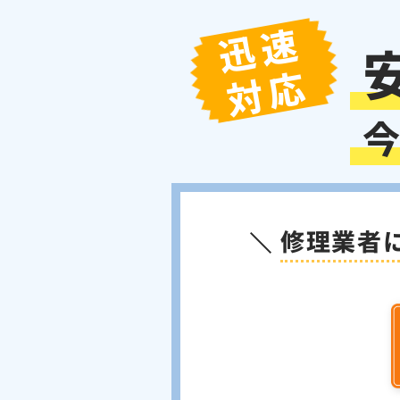
市
市
市
大
大
迅速
阪
阪
八
市
市
尾
対応
市
堺
松
柏
市
原
原
藤
市
市
井
高
太
羽
寺
石
泉
子
曳
河
市
富
市
大
町
野
忠
南
大
田
千
津
市
岡
町
阪
林
早
和
貝
市
岸
町
河
狭
市
赤
泉
塚
和
泉
内
山
阪
市
市
田
佐
修理業者
長
熊
田
市
村
市
野
野
取
尻
泉
市
阪
市
町
町
南
岬
南
市
町
市