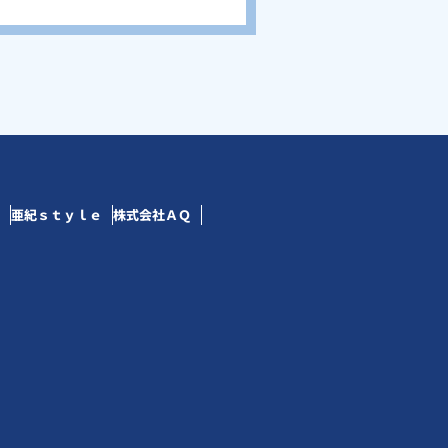
亜紀ｓｔｙｌｅ
株式会社ＡＱ