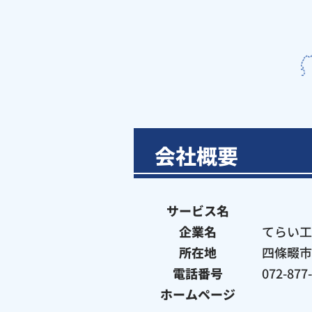
能
会社概要
勢
町
豊
能
町
島
箕
サービス名
本
高
茨
面
池
町
槻
企業名
てらい工
木
市
枚
田
吹
市
寝
市
方
所在地
四條畷市
市
田
屋
豊
摂
交
市
市
川
中
津
電話番号
072-877
野
四
守
市
市
市
市
條
口
大
ホームページ
門
畷
市
東
真
東