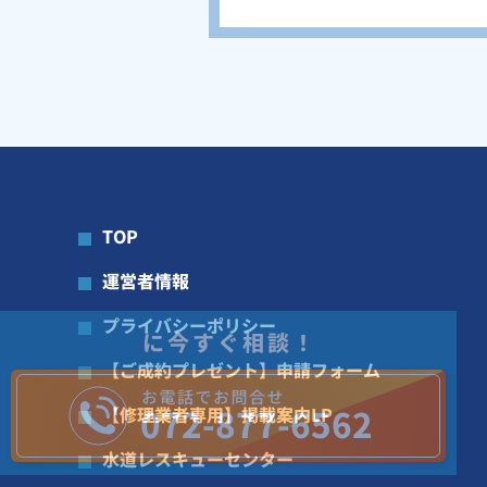
TOP
運営者情報
プライバシーポリシー
に今すぐ相談！
【ご成約プレゼント】申請フォーム
072-877-6562
【修理業者専用】掲載案内LP
水道レスキューセンター