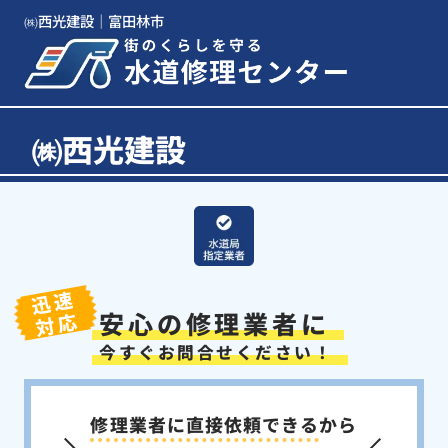
㈱西光建設｜富田林市
㈱西光建設
迅速
安心の修理業者に
対応
今すぐお問合せください！
修理業者に直接依頼できる
から