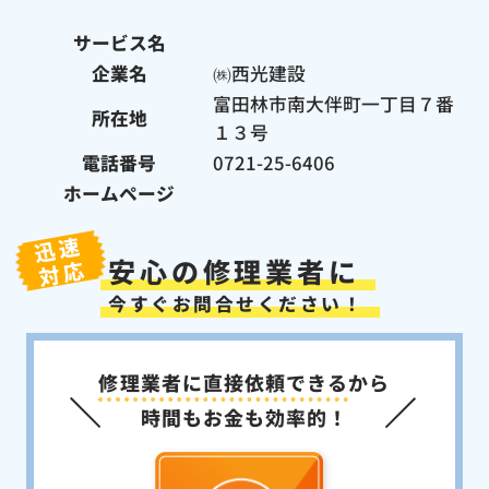
町
島
箕
サービス名
本
高
茨
面
池
町
槻
木
市
企業名
㈱西光建設
枚
田
吹
市
寝
市
方
市
田
屋
豊
摂
富田林市南大伴町一丁目７番
交
市
市
所在地
川
中
津
野
四
守
１３号
市
市
市
市
條
口
大
門
電話番号
0721-25-6406
畷
市
東
真
東
市
市
市
大
ホームページ
大
阪
阪
八
市
市
尾
迅速
市
堺
松
柏
安心の修理業者に
対応
市
原
原
藤
市
市
井
高
今すぐお問合せください！
太
羽
寺
石
泉
子
曳
河
市
富
市
大
町
野
忠
南
大
田
千
津
市
岡
町
阪
林
早
和
貝
市
岸
町
河
狭
修理業者に直接依頼できる
から
市
赤
泉
塚
和
泉
内
山
阪
市
市
田
佐
長
熊
田
時間もお金も効率的！
市
村
市
野
野
取
尻
泉
市
阪
市
町
町
南
岬
南
市
町
市